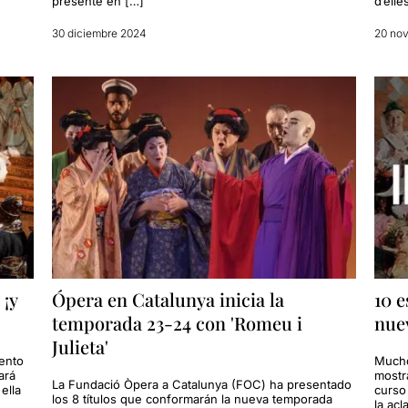
presente en […]
d’elle
30 diciembre 2024
20 no
 ¡y
Ópera en Catalunya inicia la
10 e
temporada 23-24 con 'Romeu i
nue
Julieta'
ento
Mucho
ará
mostr
La Fundació Òpera a Catalunya (FOC) ha presentado
ella
curso
los 8 títulos que conformarán la nueva temporada
la ac