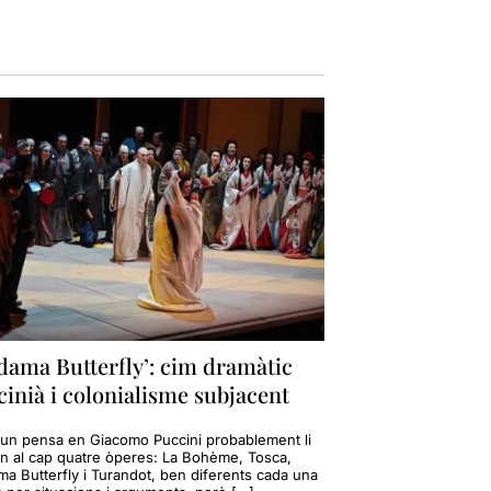
dama Butterfly’: cim dramàtic
inià i colonialisme subjacent
un pensa en Giacomo Puccini probablement li
in al cap quatre òperes: La Bohème, Tosca,
a Butterfly i Turandot, ben diferents cada una