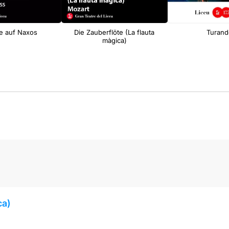
e auf Naxos
Die Zauberflöte (La flauta
Turand
màgica)
ca)