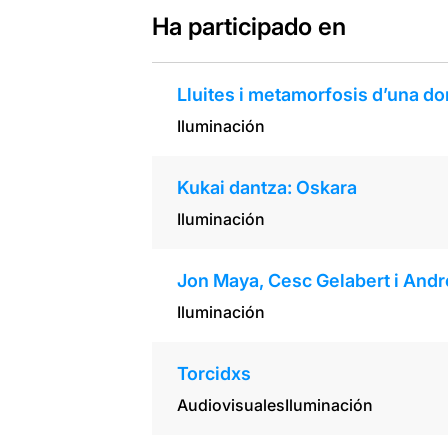
Ha participado en
Lluites i metamorfosis d’una d
Iluminación
Kukai dantza: Oskara
Iluminación
Jon Maya, Cesc Gelabert i Andr
Iluminación
Torcidxs
Audiovisuales
Iluminación