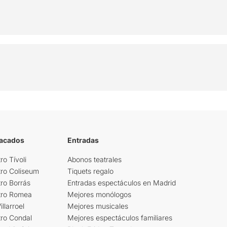
tacados
Entradas
ro Tívoli
Abonos teatrales
tro Coliseum
Tiquets regalo
ro Borrás
Entradas espectáculos en Madrid
tro Romea
Mejores monólogos
llarroel
Mejores musicales
tro Condal
Mejores espectáculos familiares