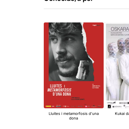
Lluites i metamorfosis d'una
Kukai d
dona