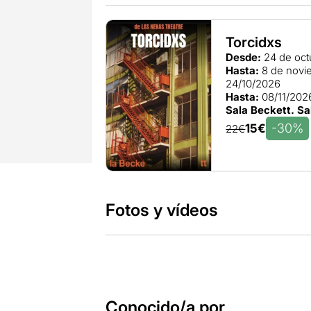
Torcidxs
Desde:
24 de oct
Hasta:
8 de novi
24/10/2026
Hasta:
08/11/202
Sala Beckett. Sa
-30%
15€
22€
Fotos y vídeos
Conocido/a por