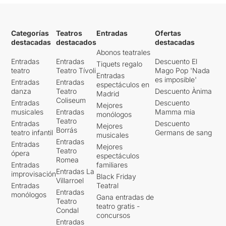
Categorías
Teatros
Entradas
Ofertas
destacadas
destacados
destacadas
Abonos teatrales
Entradas
Entradas
Descuento El
Tiquets regalo
teatro
Teatro Tívoli
Mago Pop 'Nada
Entradas
es imposible'
Entradas
Entradas
espectáculos en
danza
Teatro
Descuento Ànima
Madrid
Coliseum
Entradas
Descuento
Mejores
musicales
Entradas
Mamma mia
monólogos
Teatro
Entradas
Descuento
Mejores
Borrás
teatro infantil
Germans de sang
musicales
Entradas
Entradas
Mejores
Teatro
ópera
espectáculos
Romea
Entradas
familiares
Entradas La
improvisación
Black Friday
Villarroel
Entradas
Teatral
Entradas
monólogos
Gana entradas de
Teatro
teatro gratis -
Condal
concursos
Entradas