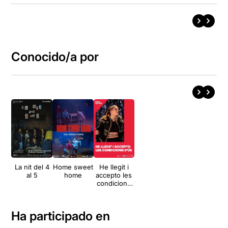
Conocido/a por
La nit del 4
Home sweet
He llegit i
al 5
home
accepto les
condicions
d’ús
Ha participado en