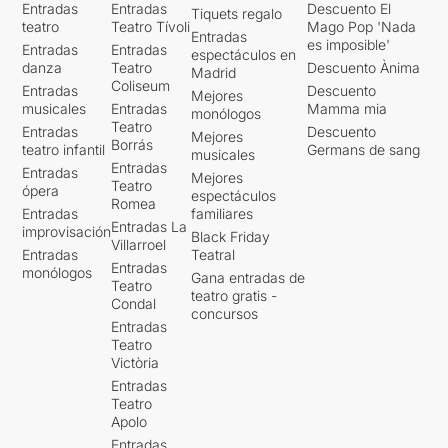
Entradas
Entradas
Descuento El
Tiquets regalo
teatro
Teatro Tívoli
Mago Pop 'Nada
Entradas
es imposible'
Entradas
Entradas
espectáculos en
danza
Teatro
Descuento Ànima
Madrid
Coliseum
Entradas
Descuento
Mejores
musicales
Entradas
Mamma mia
monólogos
Teatro
Entradas
Descuento
Mejores
Borrás
teatro infantil
Germans de sang
musicales
Entradas
Entradas
Mejores
Teatro
ópera
espectáculos
Romea
Entradas
familiares
Entradas La
improvisación
Black Friday
Villarroel
Entradas
Teatral
Entradas
monólogos
Gana entradas de
Teatro
teatro gratis -
Condal
concursos
Entradas
Teatro
Victòria
Entradas
Teatro
Apolo
Entradas