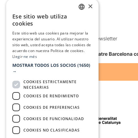
Aviso legal
×
Política de privacidad
Ese sitio web utiliza
CATALAN
Política de Cookies
cookies
SPANISH
Condiciones de uso
Este sitio web usa cookies para mejorar la
Comunicaciones comerciales y Newsletter
experiencia del usuario. Al utilizar nuestro
sitio web, usted acepta todas las cookies de
Anuncia’t
acuerdo con nuestra Política de cookies.
Quiero recibir la newsletter de Teatre Barcelona
Llegir-ne més
MOSTRAR TODOS LOS SOCIOS
(1650)
→
COOKIES ESTRICTAMENTE
NECESARIAS
COOKIES DE RENDIMIENTO
COOKIES DE PREFERENCIAS
Con el apoyo de
COOKIES DE FUNCIONALIDAD
COOKIES NO CLASIFICADAS