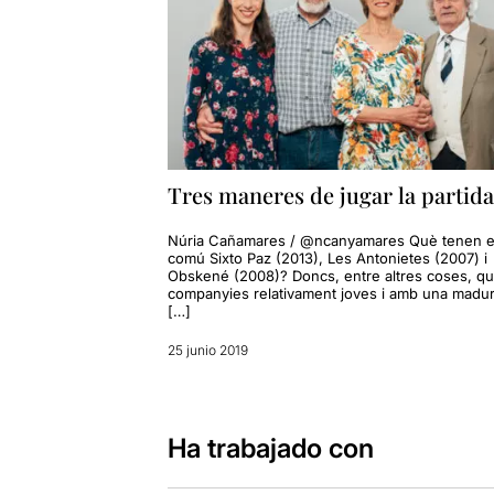
Tres maneres de jugar la partida
Núria Cañamares / @ncanyamares Què tenen 
comú Sixto Paz (2013), Les Antonietes (2007) i
Obskené (2008)? Doncs, entre altres coses, q
companyies relativament joves i amb una madu
[…]
25 junio 2019
Ha trabajado con