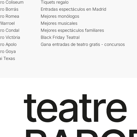
tro Coliseum
Tiquets regalo
ro Borrás
Entradas espectáculos en Madrid
tro Romea
Mejores monólogos
llarroel
Mejores musicales
tro Condal
Mejores espectáculos familiares
ro Victòria
Black Friday Teatral
ro Apolo
Gana entradas de teatro gratis - concursos
tro Goya
ai Texas