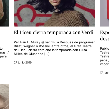
El Liceu cierra temporada con Verdi
Espe
desc
Per Iván F. Mula / @ivanfmula Después de programar
Bizet, Wagner o Rossini, entre otros, el Gran Teatre
to
Public
del Liceu cierra este año la temporada con Luisa
ras, /
Teatr
Miller, de Giuseppe […]
 para
Teatr
papel
27 junio 2019
impor
17 jun