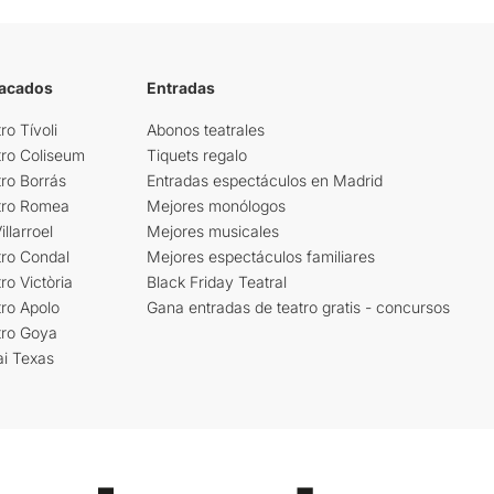
tacados
Entradas
ro Tívoli
Abonos teatrales
tro Coliseum
Tiquets regalo
ro Borrás
Entradas espectáculos en Madrid
tro Romea
Mejores monólogos
llarroel
Mejores musicales
tro Condal
Mejores espectáculos familiares
ro Victòria
Black Friday Teatral
ro Apolo
Gana entradas de teatro gratis - concursos
tro Goya
ai Texas