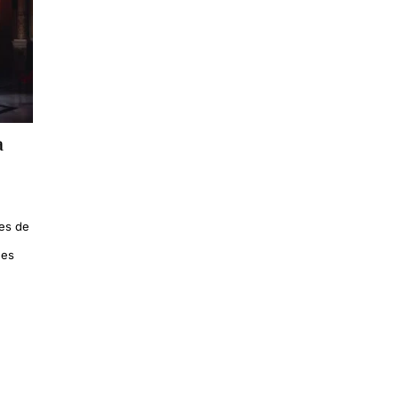
a
les de
des