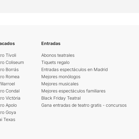
tacados
Entradas
ro Tívoli
Abonos teatrales
tro Coliseum
Tiquets regalo
ro Borrás
Entradas espectáculos en Madrid
tro Romea
Mejores monólogos
llarroel
Mejores musicales
tro Condal
Mejores espectáculos familiares
ro Victòria
Black Friday Teatral
ro Apolo
Gana entradas de teatro gratis - concursos
tro Goya
ai Texas