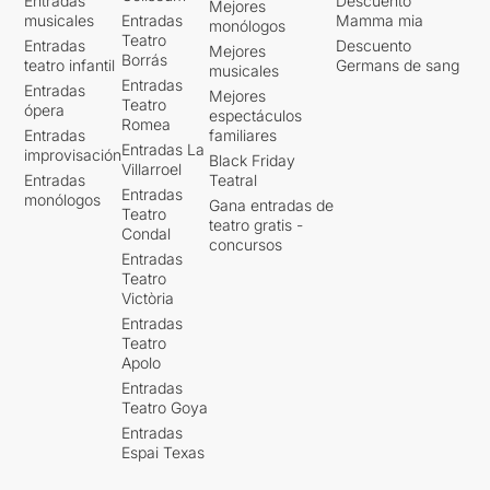
Entradas
Descuento
Mejores
musicales
Entradas
Mamma mia
monólogos
Teatro
Entradas
Descuento
Mejores
Borrás
teatro infantil
Germans de sang
musicales
Entradas
Entradas
Mejores
Teatro
ópera
espectáculos
Romea
Entradas
familiares
Entradas La
improvisación
Black Friday
Villarroel
Entradas
Teatral
Entradas
monólogos
Gana entradas de
Teatro
teatro gratis -
Condal
concursos
Entradas
Teatro
Victòria
Entradas
Teatro
Apolo
Entradas
Teatro Goya
Entradas
Espai Texas