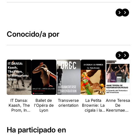
Conocido/a por
IT Dansa:
Ballet de
Transverse
La Petita
Anne Teresa
Kaash, The
l'Opéra de
orientation
Brownie: La
De
B
Prom, In
Lyon
cigala i la
Keersmaeke
Ro
Memoriam,
formiga
r: Il Cimento
Whim
dell’Armonia
e
Ha participado en
dell’Inventio
ne