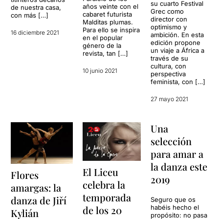
su cuarto Festival
años veinte con el
de nuestra casa,
Grec como
cabaret futurista
con más […]
director con
Malditas plumas.
optimismo y
Para ello se inspira
16 diciembre 2021
ambición. En esta
en el popular
edición propone
género de la
un viaje a África a
revista, tan […]
través de su
cultura, con
10 junio 2021
perspectiva
feminista, con […]
27 mayo 2021
Una
selección
para amar a
la danza este
El Liceu
Flores
2019
celebra la
amargas: la
temporada
danza de Jiří
Seguro que os
de los 20
habéis hecho el
Kylián
propósito: no pasa