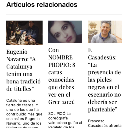
Artículos relacionados
Con
F.
Eugenio
NOMBRE
Casadesús:
Navarro: “A
PROPIO: 8
“La
Catalunya
caras
presencia de
tenim una
conocidas
las pieles
bona tradició
que debes
negras en el
de titelles”
ver en el
escenario no
Grec 2021!
debería ser
Cataluña es una
tierra de títeres. Y
planteable”
uno de los que ha
SOL PICÓ La
contribuido más que
coreógrafa
sea así es Eugenio
Francesc
valenciana guiño al
Navarro, uno de los
Casadesús afronta
Paralelo de los
titiriteros decanos