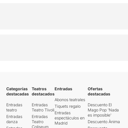
Categorías
Teatros
Entradas
Ofertas
destacadas
destacados
destacadas
Abonos teatrales
Entradas
Entradas
Descuento El
Tiquets regalo
teatro
Teatro Tívoli
Mago Pop 'Nada
Entradas
es imposible'
Entradas
Entradas
espectáculos en
danza
Teatro
Descuento Ànima
Madrid
Coliseum