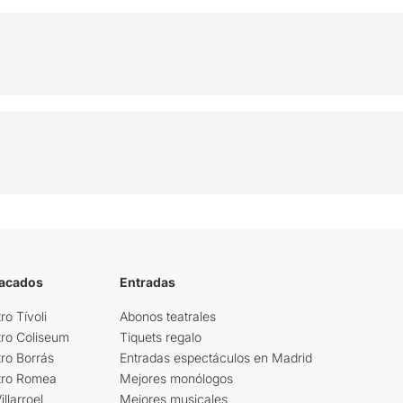
tacados
Entradas
ro Tívoli
Abonos teatrales
tro Coliseum
Tiquets regalo
ro Borrás
Entradas espectáculos en Madrid
tro Romea
Mejores monólogos
llarroel
Mejores musicales