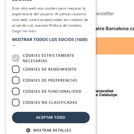
SPANISH
Condiciones de uso
Este sitio web usa cookies para mejorar la
Comunicaciones comerciales y Newsletter
experiencia del usuario. Al utilizar nuestro
sitio web, usted acepta todas las cookies de
Anuncia’t
acuerdo con nuestra Política de cookies.
Quiero recibir la newsletter de Teatre Barcelona
Llegir-ne més
MOSTRAR TODOS LOS SOCIOS
(1650)
→
COOKIES ESTRICTAMENTE
NECESARIAS
COOKIES DE RENDIMIENTO
COOKIES DE PREFERENCIAS
Con el apoyo de
COOKIES DE FUNCIONALIDAD
COOKIES NO CLASIFICADAS
Medio de comunicación asociado a
ACEPTAR TODO
MOSTRAR DETALLES