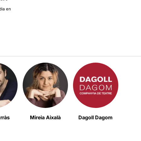
dia en
rràs
Mireia Aixalà
Dagoll Dagom