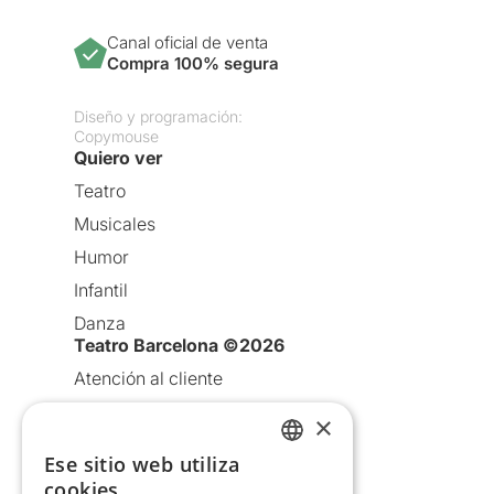
Canal oficial de venta
Compra 100% segura
Diseño y programación:
Copymouse
Quiero ver
Teatro
Musicales
Humor
Infantil
Danza
Teatro Barcelona ©2026
Atención al cliente
Aviso legal
×
Política de privacidad
Ese sitio web utiliza
CATALAN
Política de Cookies
cookies