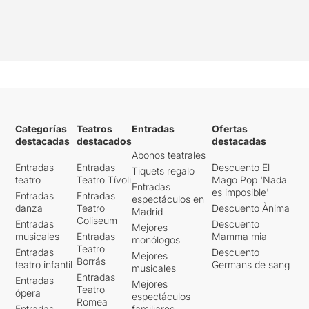
Categorías
Teatros
Entradas
Ofertas
destacadas
destacados
destacadas
Abonos teatrales
Entradas
Entradas
Descuento El
Tiquets regalo
teatro
Teatro Tívoli
Mago Pop 'Nada
Entradas
es imposible'
Entradas
Entradas
espectáculos en
danza
Teatro
Descuento Ànima
Madrid
Coliseum
Entradas
Descuento
Mejores
musicales
Entradas
Mamma mia
monólogos
Teatro
Entradas
Descuento
Mejores
Borrás
teatro infantil
Germans de sang
musicales
Entradas
Entradas
Mejores
Teatro
ópera
espectáculos
Romea
Entradas
familiares