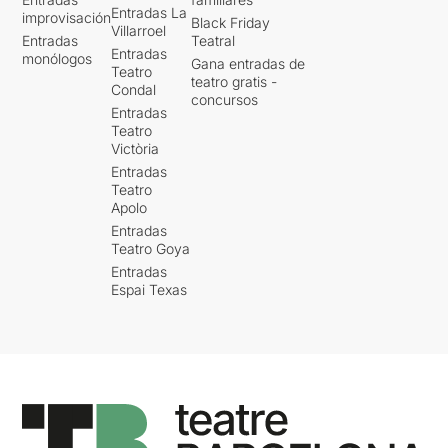
Entradas La
improvisación
Black Friday
Villarroel
Entradas
Teatral
Entradas
monólogos
Gana entradas de
Teatro
teatro gratis -
Condal
concursos
Entradas
Teatro
Victòria
Entradas
Teatro
Apolo
Entradas
Teatro Goya
Entradas
Espai Texas