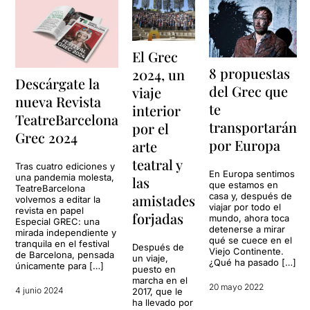
El Grec
8 propuestas
2024, un
Descárgate la
del Grec que
viaje
nueva Revista
te
interior
TeatreBarcelona
transportarán
por el
Grec 2024
por Europa
arte
teatral y
Tras cuatro ediciones y
En Europa sentimos
una pandemia molesta,
las
que estamos en
TeatreBarcelona
casa y, después de
amistades
volvemos a editar la
viajar por todo el
revista en papel
forjadas
mundo, ahora toca
Especial GREC: una
detenerse a mirar
mirada independiente y
qué se cuece en el
tranquila en el festival
Después de
Viejo Continente.
de Barcelona, pensada
un viaje,
¿Qué ha pasado […]
únicamente para […]
puesto en
marcha en el
20 mayo 2022
4 junio 2024
2017, que le
ha llevado por