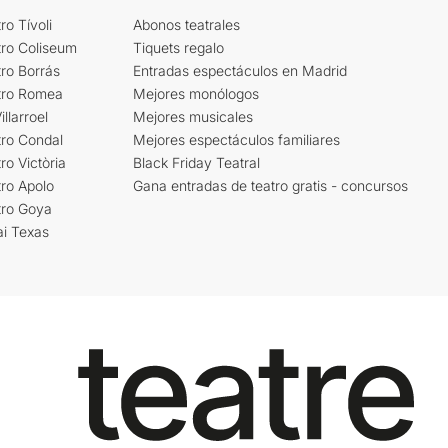
ro Tívoli
Abonos teatrales
tro Coliseum
Tiquets regalo
ro Borrás
Entradas espectáculos en Madrid
tro Romea
Mejores monólogos
llarroel
Mejores musicales
tro Condal
Mejores espectáculos familiares
ro Victòria
Black Friday Teatral
ro Apolo
Gana entradas de teatro gratis - concursos
tro Goya
ai Texas