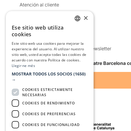
Atención al cliente
Aviso legal
×
Política de privacidad
Ese sitio web utiliza
CATALAN
Política de Cookies
cookies
SPANISH
Condiciones de uso
Este sitio web usa cookies para mejorar la
Comunicaciones comerciales y Newsletter
experiencia del usuario. Al utilizar nuestro
sitio web, usted acepta todas las cookies de
Anuncia’t
acuerdo con nuestra Política de cookies.
Quiero recibir la newsletter de Teatre Barcelona
Llegir-ne més
MOSTRAR TODOS LOS SOCIOS
(1650)
→
COOKIES ESTRICTAMENTE
NECESARIAS
COOKIES DE RENDIMIENTO
COOKIES DE PREFERENCIAS
Con el apoyo de
COOKIES DE FUNCIONALIDAD