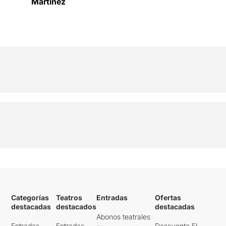
Martínez
Categorías
Teatros
Entradas
Ofertas
destacadas
destacados
destacadas
Abonos teatrales
Entradas
Entradas
Descuento El