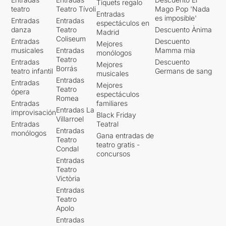
Tiquets regalo
teatro
Teatro Tívoli
Mago Pop 'Nada
Entradas
es imposible'
Entradas
Entradas
espectáculos en
danza
Teatro
Descuento Ànima
Madrid
Coliseum
Entradas
Descuento
Mejores
musicales
Entradas
Mamma mia
monólogos
Teatro
Entradas
Descuento
Mejores
Borrás
teatro infantil
Germans de sang
musicales
Entradas
Entradas
Mejores
Teatro
ópera
espectáculos
Romea
Entradas
familiares
Entradas La
improvisación
Black Friday
Villarroel
Entradas
Teatral
Entradas
monólogos
Gana entradas de
Teatro
teatro gratis -
Condal
concursos
Entradas
Teatro
Victòria
Entradas
Teatro
Apolo
Entradas