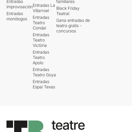
Entradas
familiares
Entradas La
improvisación
Black Friday
Villarroel
Entradas
Teatral
Entradas
monólogos
Gana entradas de
Teatro
teatro gratis -
Condal
concursos
Entradas
Teatro
Victòria
Entradas
Teatro
Apolo
Entradas
Teatro Goya
Entradas
Espai Texas