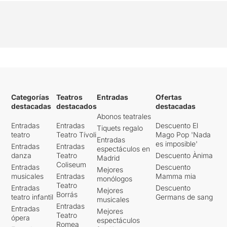
Categorías
Teatros
Entradas
Ofertas
destacadas
destacados
destacadas
Abonos teatrales
Entradas
Entradas
Descuento El
Tiquets regalo
teatro
Teatro Tívoli
Mago Pop 'Nada
Entradas
es imposible'
Entradas
Entradas
espectáculos en
danza
Teatro
Descuento Ànima
Madrid
Coliseum
Entradas
Descuento
Mejores
musicales
Entradas
Mamma mia
monólogos
Teatro
Entradas
Descuento
Mejores
Borrás
teatro infantil
Germans de sang
musicales
Entradas
Entradas
Mejores
Teatro
ópera
espectáculos
Romea