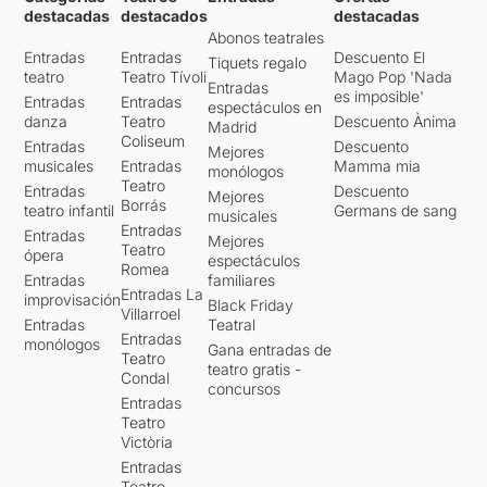
destacadas
destacados
destacadas
Abonos teatrales
Entradas
Entradas
Descuento El
Tiquets regalo
teatro
Teatro Tívoli
Mago Pop 'Nada
Entradas
es imposible'
Entradas
Entradas
espectáculos en
danza
Teatro
Descuento Ànima
Madrid
Coliseum
Entradas
Descuento
Mejores
musicales
Entradas
Mamma mia
monólogos
Teatro
Entradas
Descuento
Mejores
Borrás
teatro infantil
Germans de sang
musicales
Entradas
Entradas
Mejores
Teatro
ópera
espectáculos
Romea
Entradas
familiares
Entradas La
improvisación
Black Friday
Villarroel
Entradas
Teatral
Entradas
monólogos
Gana entradas de
Teatro
teatro gratis -
Condal
concursos
Entradas
Teatro
Victòria
Entradas
Teatro