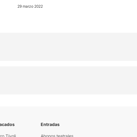
29 marzo 2022
tacados
Entradas
ro Tívoli
Abonos teatrales