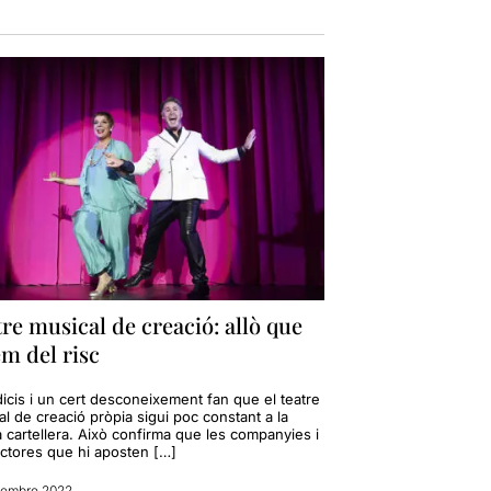
re musical de creació: allò que
m del risc
icis i un cert desconeixement fan que el teatre
l de creació pròpia sigui poc constant a la
 cartellera. Això confirma que les companyies i
ctores que hi aposten […]
iembre 2022