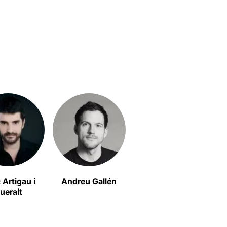
 Artigau i
Andreu Gallén
Sergi Belbel
ueralt