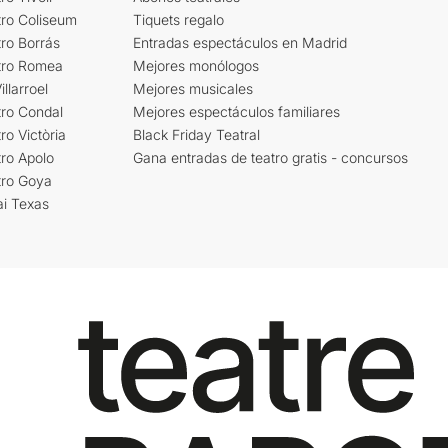
tro Coliseum
Tiquets regalo
ro Borrás
Entradas espectáculos en Madrid
tro Romea
Mejores monólogos
llarroel
Mejores musicales
tro Condal
Mejores espectáculos familiares
ro Victòria
Black Friday Teatral
ro Apolo
Gana entradas de teatro gratis - concursos
tro Goya
ai Texas