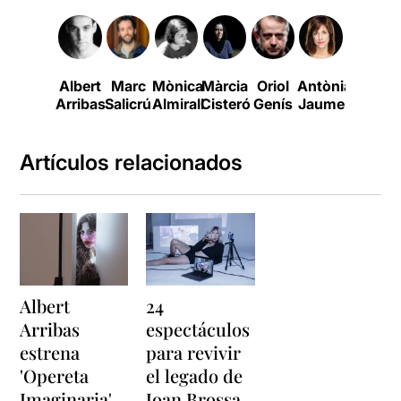
Albert
Marc
Mònica
Màrcia
Oriol
Antònia
Griseld
Arribas
Salicrú
Almirall
Cisteró
Genís
Jaume
Ramon
Artículos relacionados
Albert
24
Arribas
espectáculos
estrena
para revivir
'Opereta
el legado de
Imaginaria'
Joan Brossa