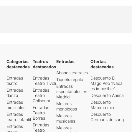
Categorías
Teatros
Entradas
Ofertas
destacadas
destacados
destacadas
Abonos teatrales
Entradas
Entradas
Descuento El
Tiquets regalo
teatro
Teatro Tívoli
Mago Pop 'Nada
Entradas
es imposible'
Entradas
Entradas
espectáculos en
danza
Teatro
Descuento Ànima
Madrid
Coliseum
Entradas
Descuento
Mejores
musicales
Entradas
Mamma mia
monólogos
Teatro
Entradas
Descuento
Mejores
Borrás
teatro infantil
Germans de sang
musicales
Entradas
Entradas
Mejores
Teatro
ópera