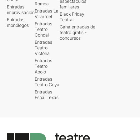
espectáculos
Romea
Entradas
familiares
Entradas La
improvisación
Black Friday
Villarroel
Entradas
Teatral
Entradas
monólogos
Gana entradas de
Teatro
teatro gratis -
Condal
concursos
Entradas
Teatro
Victòria
Entradas
Teatro
Apolo
Entradas
Teatro Goya
Entradas
Espai Texas