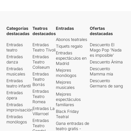
Categorías
Teatros
Entradas
Ofertas
destacadas
destacados
destacadas
Abonos teatrales
Entradas
Entradas
Descuento El
Tiquets regalo
teatro
Teatro Tívoli
Mago Pop 'Nada
Entradas
es imposible'
Entradas
Entradas
espectáculos en
danza
Teatro
Descuento Ànima
Madrid
Coliseum
Entradas
Descuento
Mejores
musicales
Entradas
Mamma mia
monólogos
Teatro
Entradas
Descuento
Mejores
Borrás
teatro infantil
Germans de sang
musicales
Entradas
Entradas
Mejores
Teatro
ópera
espectáculos
Romea
Entradas
familiares
Entradas La
improvisación
Black Friday
Villarroel
Entradas
Teatral
Entradas
monólogos
Gana entradas de
Teatro
teatro gratis -
Condal