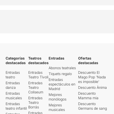
Categorías
Teatros
Entradas
Ofertas
destacadas
destacados
destacadas
Abonos teatrales
Entradas
Entradas
Descuento El
Tiquets regalo
teatro
Teatro Tívoli
Mago Pop 'Nada
Entradas
es imposible'
Entradas
Entradas
espectáculos en
danza
Teatro
Descuento Ànima
Madrid
Coliseum
Entradas
Descuento
Mejores
musicales
Entradas
Mamma mia
monólogos
Teatro
Entradas
Descuento
Mejores
Borrás
teatro infantil
Germans de sang
musicales
Entradas