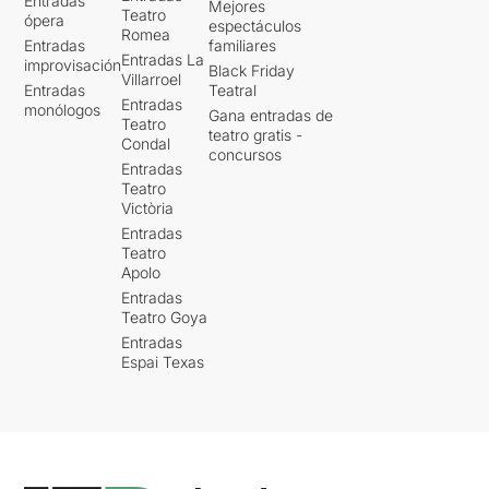
Entradas
Mejores
Teatro
ópera
espectáculos
Romea
Entradas
familiares
Entradas La
improvisación
Black Friday
Villarroel
Entradas
Teatral
Entradas
monólogos
Gana entradas de
Teatro
teatro gratis -
Condal
concursos
Entradas
Teatro
Victòria
Entradas
Teatro
Apolo
Entradas
Teatro Goya
Entradas
Espai Texas