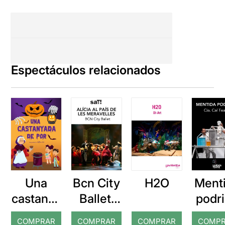
Espectáculos relacionados
Bcn City
H2O
Ment
Una
Ballet:
podr
castanya
Alícia al
da de
COMPRAR
COMPRAR
COMPRAR
COMP