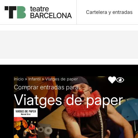
Cartelera y entradas
Descripción
Ficha artística
Inicio
»
Infantil
»
Viatges de paper
Comprar entradas para
Viatges de paper