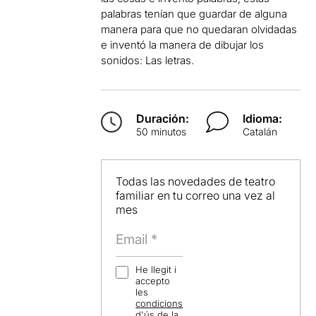
palabras tenían que guardar de alguna
manera para que no quedaran olvidadas
e inventó la manera de dibujar los
sonidos: Las letras.
Duración:
Idioma:
50 minutos
Catalán
Todas las novedades de teatro
familiar en tu correo una vez al
mes
He llegit i
accepto
les
condicions
d'ús
de la