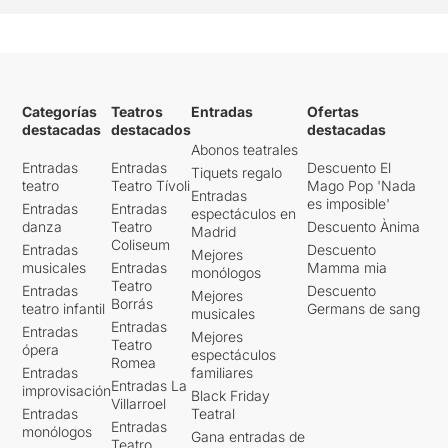
Categorías
Teatros
Entradas
Ofertas
destacadas
destacados
destacadas
Abonos teatrales
Entradas
Entradas
Descuento El
Tiquets regalo
teatro
Teatro Tívoli
Mago Pop 'Nada
Entradas
es imposible'
Entradas
Entradas
espectáculos en
danza
Teatro
Descuento Ànima
Madrid
Coliseum
Entradas
Descuento
Mejores
musicales
Entradas
Mamma mia
monólogos
Teatro
Entradas
Descuento
Mejores
Borrás
teatro infantil
Germans de sang
musicales
Entradas
Entradas
Mejores
Teatro
ópera
espectáculos
Romea
Entradas
familiares
Entradas La
improvisación
Black Friday
Villarroel
Entradas
Teatral
Entradas
monólogos
Gana entradas de
Teatro