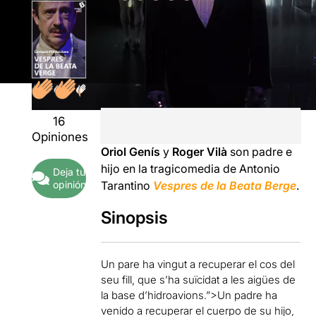
16
Opiniones
Oriol Genís
y
Roger Vilà
son padre e
hijo en la tragicomedia de Antonio
Deja tu
opinión
Tarantino
Vespres de la Beata Berge
.
Sinopsis
Un pare ha vingut a recuperar el cos del
seu fill, que s’ha suïcidat a les aigües de
la base d’hidroavions.”>Un padre ha
venido a recuperar el cuerpo de su hijo,