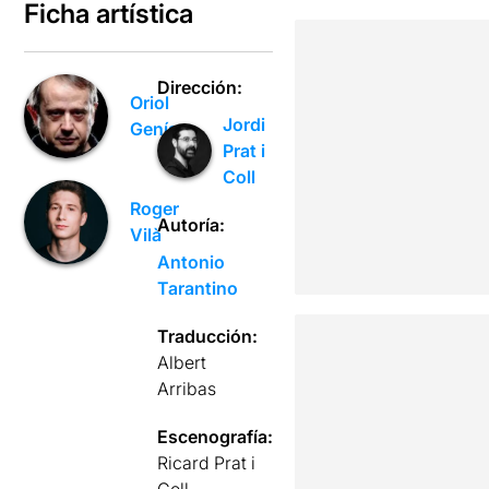
Ficha artística
Dirección:
Oriol
Jordi
Genís
Prat i
Coll
Roger
Autoría:
Vilà
Antonio
Tarantino
Traducción:
Albert
Arribas
Escenografía:
Ricard Prat i
Coll