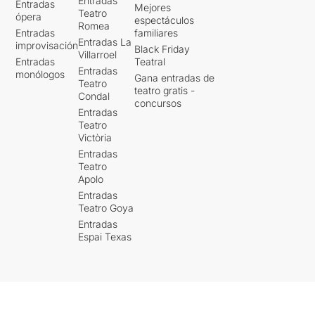
Entradas
Entradas
Mejores
Per poder veure la ressenya
Teatro
ópera
espectáculos
original, només cal clicar en
Romea
Entradas
familiares
aquest
ENLLAÇ
Entradas La
improvisación
Black Friday
Villarroel
Entradas
Teatral
Entradas
monólogos
Gana entradas de
Teatro
teatro gratis -
Condal
concursos
Entradas
Teatro
Victòria
Entradas
Teatro
Apolo
Entradas
Teatro Goya
Entradas
Espai Texas