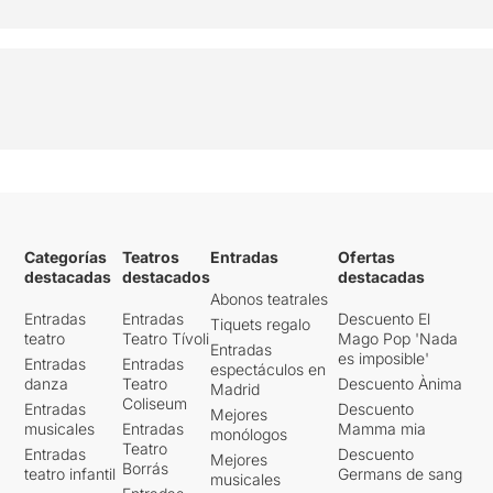
L'espai escènic i el vestuari
de
Ricard Prat i Coll
,
la il·luminació de
David
Bofarull
i el so
de
Damien Bazin
,
aconsegueixen transmetre la
fredor del lloc i el dolor de
l'absència, creant
una atmosfera gairebé irreal.
Una posada en escena molt
estàtica que contrasta amb
Categorías
Teatros
Entradas
Ofertas
la complexitat del text
que
destacadas
destacados
destacadas
ens porta,
a una enorme
Abonos teatrales
velocitat
, d’una banda a
Entradas
Entradas
Descuento El
Tiquets regalo
l’altra de la ment del pare
teatro
Teatro Tívoli
Mago Pop 'Nada
Entradas
que no sap o no pot entomar
es imposible'
Entradas
Entradas
espectáculos en
la mort del seu fill.
danza
Teatro
Descuento Ànima
Madrid
Coliseum
Entradas
Descuento
Mejores
Una proposta per nosaltres
musicales
Entradas
Mamma mia
monólogos
difíci
l, que arriba precedida
Teatro
Entradas
Descuento
Mejores
per molts elogis.
Borrás
teatro infantil
Germans de sang
musicales