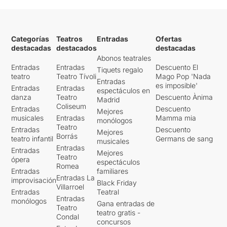
Categorías
Teatros
Entradas
Ofertas
destacadas
destacados
destacadas
Abonos teatrales
Entradas
Entradas
Descuento El
Tiquets regalo
teatro
Teatro Tívoli
Mago Pop 'Nada
Entradas
es imposible'
Entradas
Entradas
espectáculos en
danza
Teatro
Descuento Ànima
Madrid
Coliseum
Entradas
Descuento
Mejores
musicales
Entradas
Mamma mia
monólogos
Teatro
Entradas
Descuento
Mejores
Borrás
teatro infantil
Germans de sang
musicales
Entradas
Entradas
Mejores
Teatro
ópera
espectáculos
Romea
Entradas
familiares
Entradas La
improvisación
Black Friday
Villarroel
Entradas
Teatral
Entradas
monólogos
Gana entradas de
Teatro
teatro gratis -
Condal
concursos