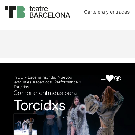
Cartelera y entradas
Descripción
Ficha artística
Fotos y vídeos
Inicio
»
Escena híbrida
,
Nuevos
lenguajes escénicos
,
Performance
»
Torcidxs
Comprar entradas para
Torcidxs