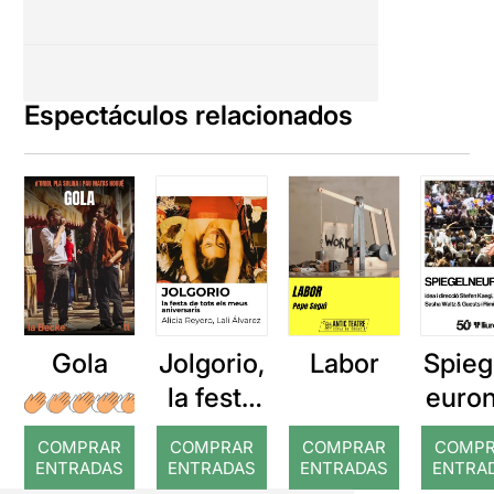
Espectáculos relacionados
Gola
Jolgorio,
Labor
Spieg
la festa
euro
de tots
COMPRAR
COMPRAR
COMPRAR
COMP
els meus
ENTRADAS
ENTRADAS
ENTRADAS
ENTRA