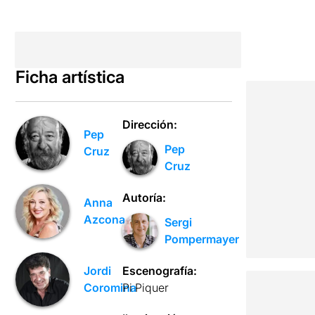
Ficha artística
Dirección:
Pep
Pep
Cruz
Cruz
Autoría:
Anna
Azcona
Sergi
Pompermayer
Escenografía:
Jordi
Pi Piquer
Coromina