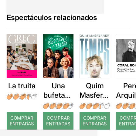
Espectáculos relacionados
La truita
Una
Quim
Per
bufetada
Masferre
Arqui
a temps
r: Temps
: Cor
romp
COMPRAR
COMPRAR
COMPRAR
COMP
ENTRADAS
ENTRADAS
ENTRADAS
ENTRA