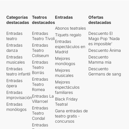
Categorías
Teatros
Entradas
Ofertas
destacadas
destacados
destacadas
Abonos teatrales
Entradas
Entradas
Descuento El
Tiquets regalo
teatro
Teatro Tívoli
Mago Pop 'Nada
Entradas
es imposible'
Entradas
Entradas
espectáculos en
danza
Teatro
Descuento Ànima
Madrid
Coliseum
Entradas
Descuento
Mejores
musicales
Entradas
Mamma mia
monólogos
Teatro
Entradas
Descuento
Mejores
Borrás
teatro infantil
Germans de sang
musicales
Entradas
Entradas
Mejores
Teatro
ópera
espectáculos
Romea
Entradas
familiares
Entradas La
improvisación
Black Friday
Villarroel
Entradas
Teatral
Entradas
monólogos
Gana entradas de
Teatro
teatro gratis -
Condal
concursos
Entradas