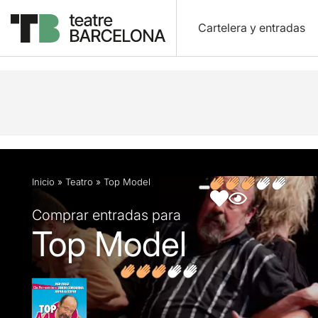
Cartelera y entradas
Descripción
Ficha artística
Fotos y vídeos
O
Inicio
»
Teatro
»
Top Model
Comprar entradas para
Top Model