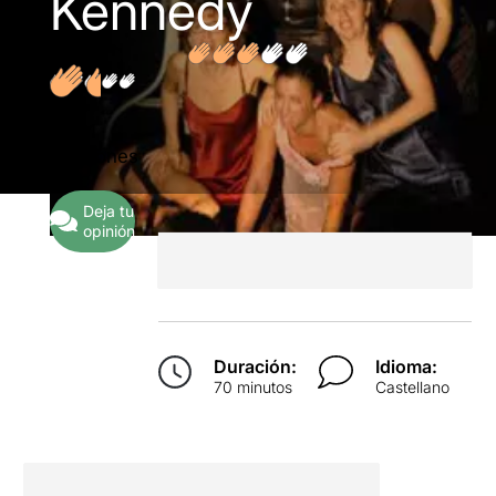
Kennedy
1
Opiniones
Deja tu
opinión
Duración:
Idioma:
70 minutos
Castellano