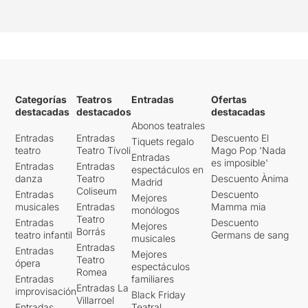
el realisme i s’endinsa en un
teatre molt més personal,
d’autor, on la directora i les
actrius donen el millor de si.
El seu treball sobre la
poètica d’allò grotesc, tot i
els girs de cabaret del ritme
Categorías
Teatros
Entradas
Ofertas
dramàtic, cristal·litza a la fi
destacadas
destacados
destacadas
en un riure fred: la sensació
Abonos teatrales
d’estar davant el buit de la
Entradas
Entradas
Descuento El
Tiquets regalo
dona objecte, perfecta, i no
teatro
Teatro Tívoli
Mago Pop 'Nada
saber ben bé si riure o
Entradas
es imposible'
Entradas
Entradas
espectáculos en
plorar.
danza
Teatro
Descuento Ànima
Madrid
Coliseum
Entradas
Descuento
Mejores
musicales
Entradas
Mamma mia
monólogos
Teatro
Entradas
Descuento
Mejores
Borrás
teatro infantil
Germans de sang
musicales
Entradas
Entradas
Mejores
Teatro
ópera
espectáculos
Romea
Entradas
familiares
Entradas La
improvisación
Black Friday
Villarroel
Entradas
Teatral