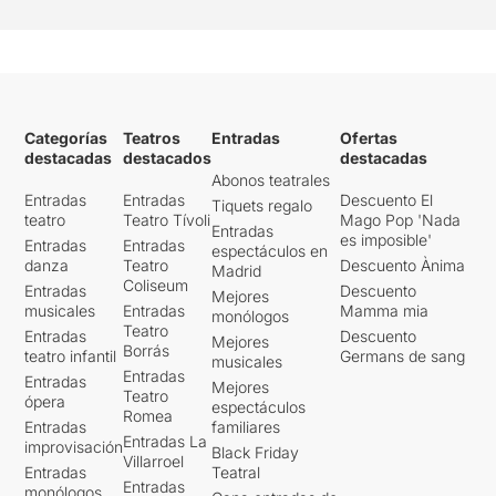
Categorías
Teatros
Entradas
Ofertas
destacadas
destacados
destacadas
Abonos teatrales
Entradas
Entradas
Descuento El
Tiquets regalo
teatro
Teatro Tívoli
Mago Pop 'Nada
Entradas
es imposible'
Entradas
Entradas
espectáculos en
danza
Teatro
Descuento Ànima
Madrid
Coliseum
Entradas
Descuento
Mejores
musicales
Entradas
Mamma mia
monólogos
Teatro
Entradas
Descuento
Mejores
Borrás
teatro infantil
Germans de sang
musicales
Entradas
Entradas
Mejores
Teatro
ópera
espectáculos
Romea
Entradas
familiares
Entradas La
improvisación
Black Friday
Villarroel
Entradas
Teatral
Entradas
monólogos