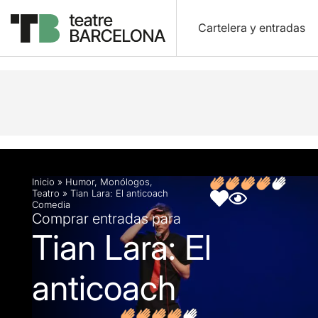
Cartelera y entradas
Descripción
Ficha artística
Fotos y vídeos
O
Inicio
»
Humor
,
Monólogos
,
Teatro
»
Tian Lara: El anticoach
Comedia
Comprar entradas para
Tian Lara: El
anticoach