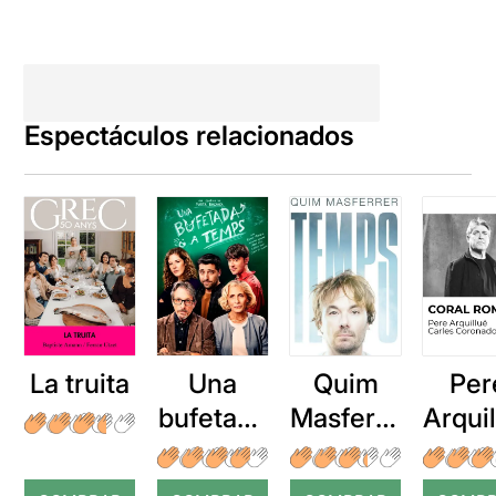
Espectáculos relacionados
La truita
Una
Quim
Per
bufetada
Masferre
Arqui
a temps
r: Temps
: Cor
romp