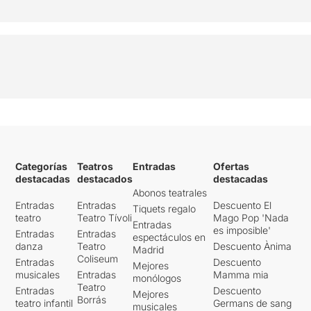
Categorías
Teatros
Entradas
Ofertas
destacadas
destacados
destacadas
Abonos teatrales
Entradas
Entradas
Descuento El
Tiquets regalo
teatro
Teatro Tívoli
Mago Pop 'Nada
Entradas
es imposible'
Entradas
Entradas
espectáculos en
danza
Teatro
Descuento Ànima
Madrid
Coliseum
Entradas
Descuento
Mejores
musicales
Entradas
Mamma mia
monólogos
Teatro
Entradas
Descuento
Mejores
Borrás
teatro infantil
Germans de sang
musicales