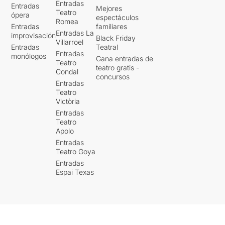
Entradas
Entradas
Mejores
Teatro
ópera
espectáculos
Romea
Entradas
familiares
Entradas La
improvisación
Black Friday
Villarroel
Entradas
Teatral
Entradas
monólogos
Gana entradas de
Teatro
teatro gratis -
Condal
concursos
Entradas
Teatro
Victòria
Entradas
Teatro
Apolo
Entradas
Teatro Goya
Entradas
Espai Texas