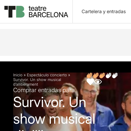
Cartelera y entradas
Descripción
Ficha artística
Inicio
»
Espectáculo concierto
»
Survivor. Un show musical
d’alliberament
Comprar entradas para
Survivor. Un
show musical