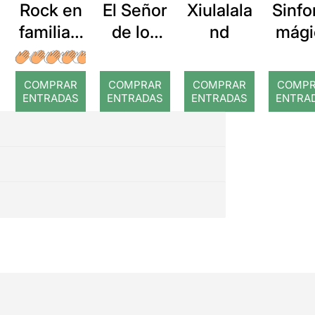
Rock en
El Señor
Xiulalala
Sinfo
familia: I
de los
nd
mági
love
Anillos
de
Rock &
en
Hogw
COMPRAR
COMPRAR
COMPRAR
COMP
Roll
Conciert
s
ENTRADAS
ENTRADAS
ENTRADAS
ENTRA
o