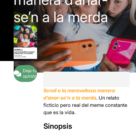
se’n a la merda
Deja tu
opinión
Scroll o la meravellosa manera
d’anar-se’n a la merda
. Un relato
ficticio pero real del meme constante
que es la vida.
Sinopsis