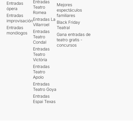
Entradas
Entradas
Mejores
Teatro
ópera
espectáculos
Romea
Entradas
familiares
Entradas La
improvisación
Black Friday
Villarroel
Entradas
Teatral
Entradas
monólogos
Gana entradas de
Teatro
teatro gratis -
Condal
concursos
Entradas
Teatro
Victòria
Entradas
Teatro
Apolo
Entradas
Teatro Goya
Entradas
Espai Texas