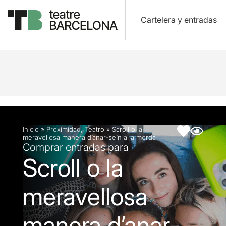
Cartelera y entradas
Descripción
Ficha artística
Fotos y vídeos
Inicio
»
Proximidad
,
Teatro
»
Scroll o la
meravellosa manera d’anar-se’n a la merda
Comprar entradas para
Scroll o la
meravellosa
manera d’anar-