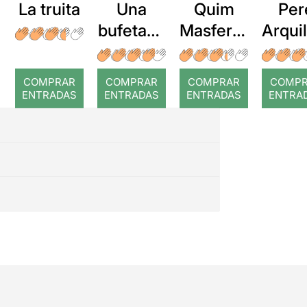
La truita
Una
Quim
Per
bufetada
Masferre
Arqui
a temps
r: Temps
: Cor
romp
COMPRAR
COMPRAR
COMPRAR
COMP
ENTRADAS
ENTRADAS
ENTRADAS
ENTRA