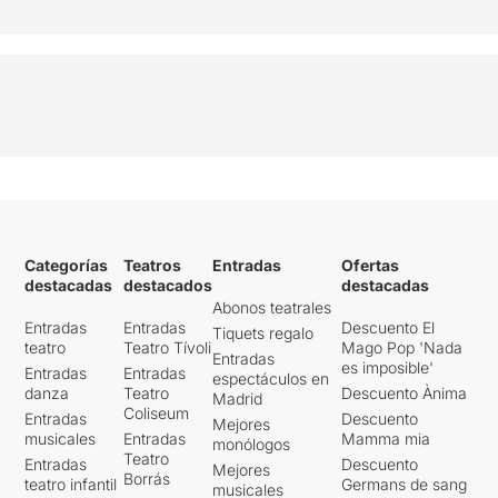
Categorías
Teatros
Entradas
Ofertas
destacadas
destacados
destacadas
Abonos teatrales
Entradas
Entradas
Descuento El
Tiquets regalo
teatro
Teatro Tívoli
Mago Pop 'Nada
Entradas
es imposible'
Entradas
Entradas
espectáculos en
danza
Teatro
Descuento Ànima
Madrid
Coliseum
Entradas
Descuento
Mejores
musicales
Entradas
Mamma mia
monólogos
Teatro
Entradas
Descuento
Mejores
Borrás
teatro infantil
Germans de sang
musicales