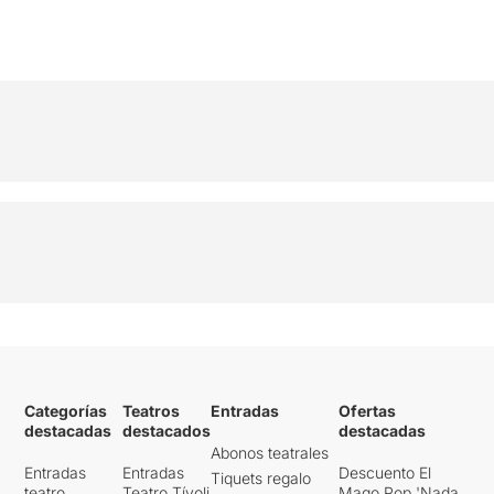
Categorías
Teatros
Entradas
Ofertas
destacadas
destacados
destacadas
Abonos teatrales
Entradas
Entradas
Descuento El
Tiquets regalo
teatro
Teatro Tívoli
Mago Pop 'Nada