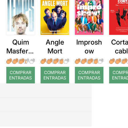
Quim
Angle
Improsh
Corta
Masferre
Mort
ow
cab
r: Temps
roj
COMPRAR
COMPRAR
COMPRAR
COMP
ENTRADAS
ENTRADAS
ENTRADAS
ENTRA