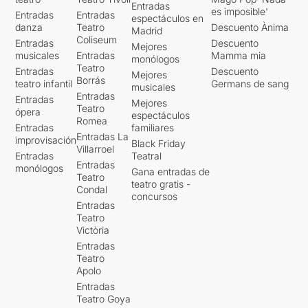
Entradas
es imposible'
Entradas
Entradas
espectáculos en
danza
Teatro
Descuento Ànima
Madrid
Coliseum
Entradas
Descuento
Mejores
musicales
Entradas
Mamma mia
monólogos
Teatro
Entradas
Descuento
Mejores
Borrás
teatro infantil
Germans de sang
musicales
Entradas
Entradas
Mejores
Teatro
ópera
espectáculos
Romea
Entradas
familiares
Entradas La
improvisación
Black Friday
Villarroel
Entradas
Teatral
Entradas
monólogos
Gana entradas de
Teatro
teatro gratis -
Condal
concursos
Entradas
Teatro
Victòria
Entradas
Teatro
Apolo
Entradas
Teatro Goya