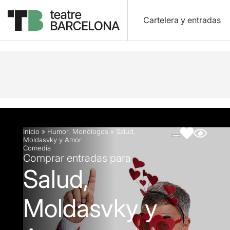
Cartelera y entradas
Descripción
Ficha artística
Fotos y vídeos
Inicio
»
Humor
,
Monólogos
»
Salud,
Moldasvky y Amor
Comedia
Comprar entradas para
Salud,
Moldasvky y