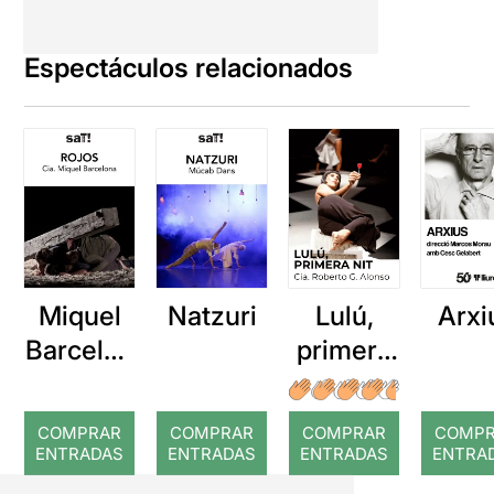
Espectáculos relacionados
Miquel
Natzuri
Lulú,
Arxi
Barcelon
primera
a: Rojos
nit
COMPRAR
COMPRAR
COMPRAR
COMP
ENTRADAS
ENTRADAS
ENTRADAS
ENTRA