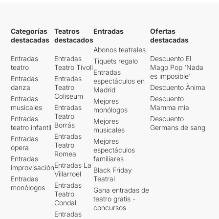
Categorías
Teatros
Entradas
Ofertas
destacadas
destacados
destacadas
Abonos teatrales
Entradas
Entradas
Descuento El
Tiquets regalo
teatro
Teatro Tívoli
Mago Pop 'Nada
Entradas
es imposible'
Entradas
Entradas
espectáculos en
danza
Teatro
Descuento Ànima
Madrid
Coliseum
Entradas
Descuento
Mejores
musicales
Entradas
Mamma mia
monólogos
Teatro
Entradas
Descuento
Mejores
Borrás
teatro infantil
Germans de sang
musicales
Entradas
Entradas
Mejores
Teatro
ópera
espectáculos
Romea
Entradas
familiares
Entradas La
improvisación
Black Friday
Villarroel
Entradas
Teatral
Entradas
monólogos
Gana entradas de
Teatro
teatro gratis -
Condal
concursos
Entradas