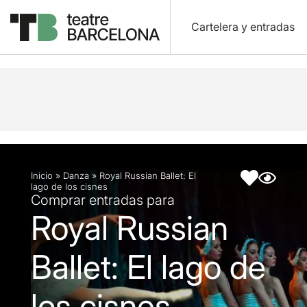
Cartelera y entradas
Descripción
Ficha artística
Inicio
»
Danza
»
Royal Russian Ballet: El
lago de los cisnes
Comprar entradas para
Royal Russian
Ballet: El lago de
los cisnes