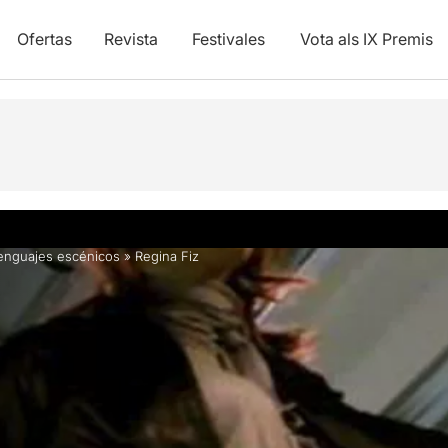
Ofertas
Revista
Festivales
Vota als IX Premis
y vídeos
enguajes escénicos
»
Regina Fiz