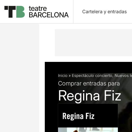
Cartelera y entradas
Descripción
Ficha artística
Fotos 
Inicio
»
Espectáculo concierto
,
Nuevos l
Comprar entradas para
Regina Fiz