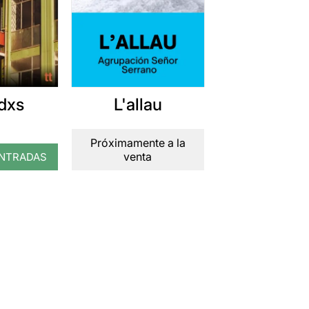
dxs
L'allau
Próximamente a la
venta
NTRADAS