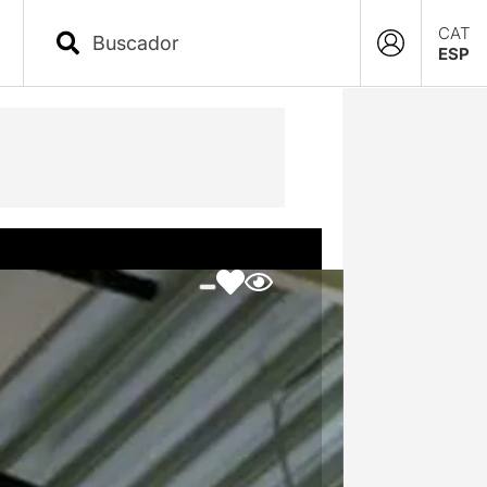
CAT
ESP