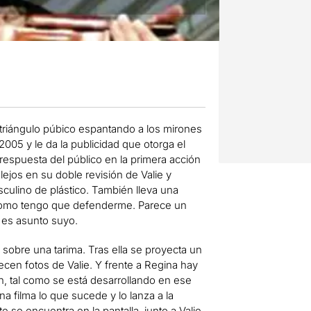
triángulo púbico espantando a los mirones
2005 y le da la publicidad que otorga el
espuesta del público en la primera acción
lejos en su doble revisión de Valie y
culino de plástico. También lleva una
 como tengo que defenderme. Parece un
 es asunto suyo.
 sobre una tarima. Tras ella se pro­yecta un
cen fotos de Valie. Y frente a Regina hay
n, tal como se está desarrollando en ese
 filma lo que sucede y lo lanza a la
te se encuentra en la pantalla, junto a Valie,