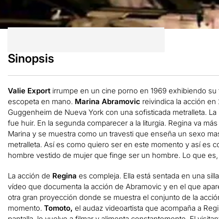
Sinopsis
Valie Export
irrumpe en un cine porno en 1969 exhibiendo su 
escopeta en mano.
Marina Abramovic
reivindica la acción en 
Guggenheim de Nueva York con una sofisticada metralleta. La r
fue huir. En la segunda comparecer a la liturgia. Regina va más 
Marina y se muestra como un travesti que en­seña un sexo mas
metralleta. Así es como quiero ser en este momento y así es
hombre vestido de mujer que finge ser un hombre. Lo que es,
La acción de
Regina
es compleja. Ella está sentada en una silla
vídeo que documenta la acción de Abramovic y en el que apare
otra gran proyección donde se muestra el conjunto de la acció
momento.
Tomoto,
el audaz videoartista que acompaña a Regina
pantalla, lo vuelve a filmar y alimenta constantemente. El visitan