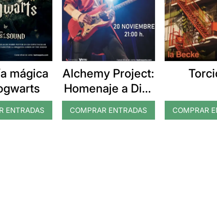
ía mágica
Alchemy Project:
Torci
ogwarts
Homenaje a Dire
Straits
R ENTRADAS
COMPRAR ENTRADAS
COMPRAR E