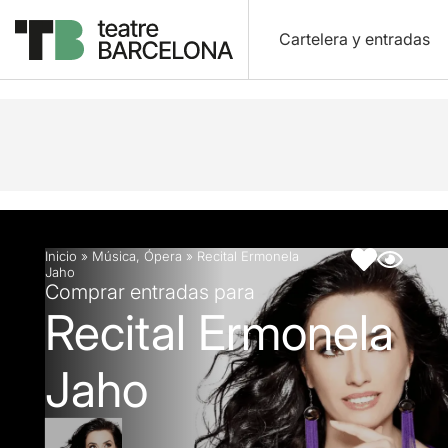
Cartelera y entradas
Descripción
Ficha artística
Inicio
»
Música
,
Ópera
»
Recital Ermonela
Jaho
Comprar entradas para
Recital Ermonela
Jaho