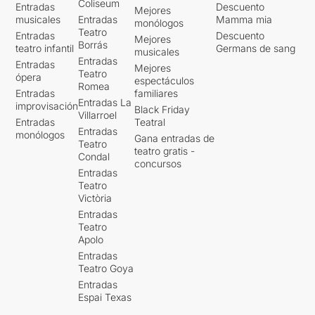
Coliseum
Entradas
Descuento
Mejores
musicales
Entradas
Mamma mia
monólogos
Teatro
Entradas
Descuento
Mejores
Borrás
teatro infantil
Germans de sang
musicales
Entradas
Entradas
Mejores
Teatro
ópera
espectáculos
Romea
Entradas
familiares
Entradas La
improvisación
Black Friday
Villarroel
Entradas
Teatral
Entradas
monólogos
Gana entradas de
Teatro
teatro gratis -
Condal
concursos
Entradas
Teatro
Victòria
Entradas
Teatro
Apolo
Entradas
Teatro Goya
Entradas
Espai Texas