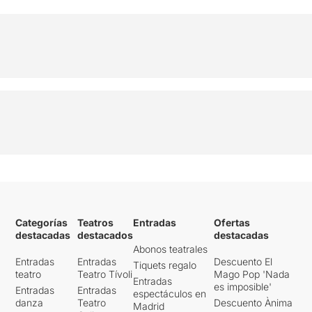
Categorías
Teatros
Entradas
Ofertas
destacadas
destacados
destacadas
Abonos teatrales
Entradas
Entradas
Descuento El
Tiquets regalo
teatro
Teatro Tívoli
Mago Pop 'Nada
Entradas
es imposible'
Entradas
Entradas
espectáculos en
danza
Teatro
Descuento Ànima
Madrid