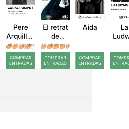
Pere
El retrat
Aida
La
Arquillué
de
Ludw
: Coral
Dorian
Ban
romput
Gray
gira 
COMPRAR
COMPRAR
COMPRAR
COMP
teat
ENTRADAS
ENTRADAS
ENTRADAS
ENTRA