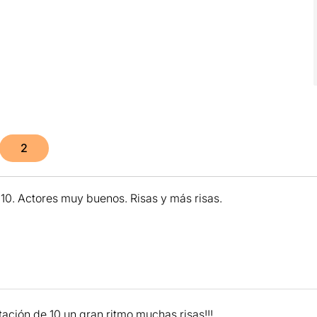
2
10. Actores muy buenos. Risas y más risas.
tación de 10.un gran ritmo muchas risas!!!