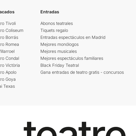
tacados
Entradas
ro Tívoli
Abonos teatrales
tro Coliseum
Tiquets regalo
ro Borrás
Entradas espectáculos en Madrid
tro Romea
Mejores monólogos
llarroel
Mejores musicales
tro Condal
Mejores espectáculos familiares
ro Victòria
Black Friday Teatral
ro Apolo
Gana entradas de teatro gratis - concursos
tro Goya
ai Texas