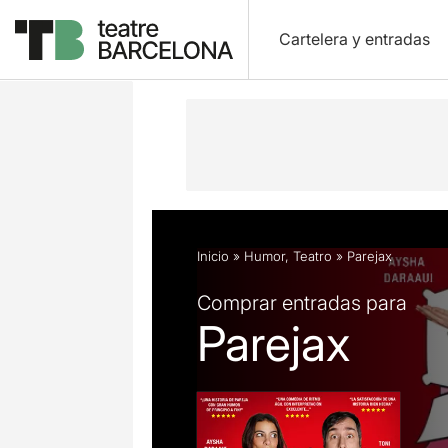
Cartelera y entradas
Descripción
Ficha artística
Opini
Inicio
»
Humor
,
Teatro
»
Parejax
Comprar entradas para
Parejax