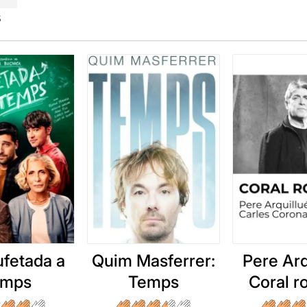
s
ufetada a
Quim Masferrer:
Pere Arq
emps
Temps
Coral 