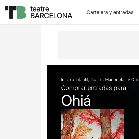
Cartelera y entradas
Descripción
Ficha artística
Fotos 
Inicio
»
Infantil
,
Teatro
,
Marionetas
»
Ohi
Comprar entradas para
Ohiá