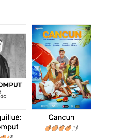
uillué:
Cancun
romput