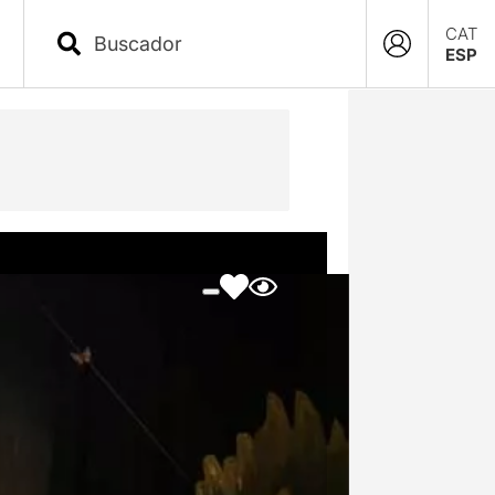
CAT
ESP