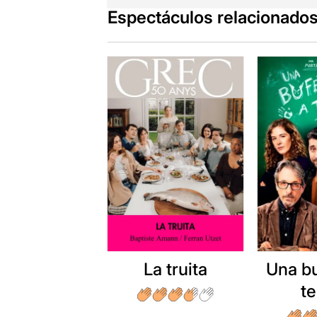
Espectáculos relacionado
La truita
Una b
t