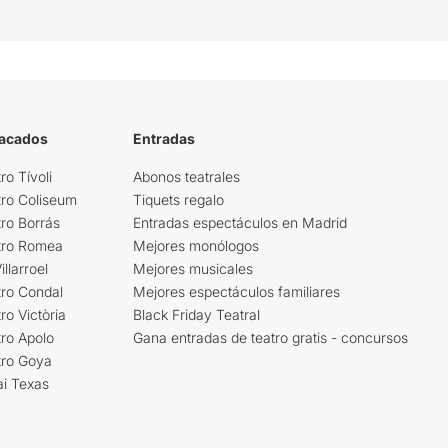
tacados
Entradas
ro Tívoli
Abonos teatrales
tro Coliseum
Tiquets regalo
ro Borrás
Entradas espectáculos en Madrid
tro Romea
Mejores monólogos
llarroel
Mejores musicales
tro Condal
Mejores espectáculos familiares
ro Victòria
Black Friday Teatral
ro Apolo
Gana entradas de teatro gratis - concursos
tro Goya
ai Texas