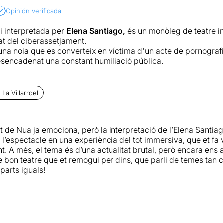
Opinión verificada
 i interpretada per
Elena Santiago,
és un monòleg de teatre 
tat del ciberassetjament.
'una noia
que es converteix en víctima d'un acte de pornografia
esencadenat una constant humiliació pública.
ocials tenen un impacte directe en malestar emocional pel que 
 entre les persones més joves.
La Villarroel
pal font de la recerca de likes, una constant comparació socia
es i activitats personals amb el risc de rebre tota mena de co
 de Nua ja emociona, però la interpretació de l’Elena Santiago
 relat d'un cas personal, sinó el recull d'alguns casos reals, 
 l’espectacle en una experiència del tot immersiva, que et fa 
te, el de María Herrejón o el Cas IVECO.
. A més, el tema és d’una actualitat brutal, però encara ens 
 bon teatre que et remogui per dins, que parli de temes tan ca
 és del tot necessària, ja que ens remou i fa reflexionar sobr
 parts iguals!
nen les xarxes socials; de la complicitat i el silenci dels tes
l consentiment, i del mal ús que se'n pot fer de la intel·ligència 
 ciberassetjament, de sexpreading i de sextorsió, i també d
actes desencadenen, com l'ansietat, la depressió, l'aïllament