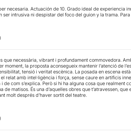
er necesaria. Actuación de 10. Grado ideal de experiencia inm
n ser intrusiva ni despistar del foco del guion y la trama. Par
s que necessària, vibrant i profundament commovedora. Amb
er moment, la proposta aconsegueix mantenir l’atenció de l’
nsibilitat, tensió i veritat escènica. La posada en escena est
 relat amb intel·ligència i força, sense caure en artificis inne
 i de com s’explica. Però si hi ha alguna cosa que realment co
ena de matisos. És una d’aquelles obres que t’atravessen, que 
nt molt després d’haver sortit del teatre.