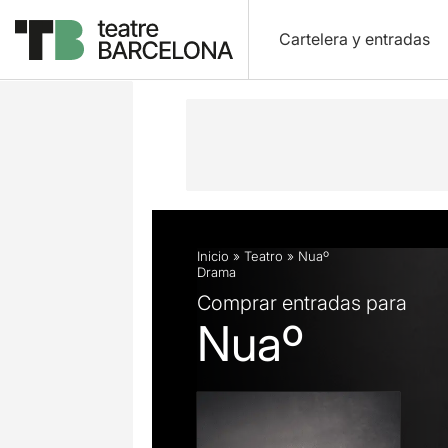
Cartelera y entradas
Descripción
Ficha artística
Fotos 
Inicio
»
Teatro
»
Nuaº
Drama
Comprar entradas para
Nuaº