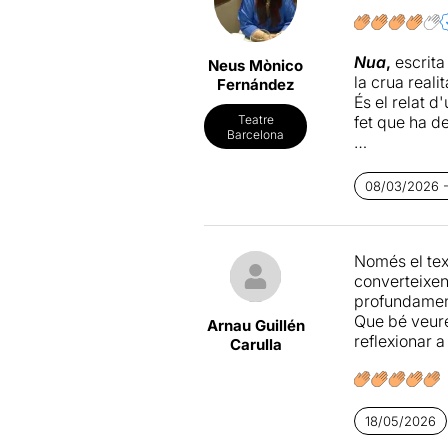
Nua
,
escrita
Neus Mònico
la crua reali
Fernández
És el relat d
fet que ha d
Teatre
Barcelona
Les xarxes s
especialment
08/03/2026 - 
Són la princi
d'experiènci
Només el text
Nua
no és el
converteixen
Julia Belmon
profundament
Que bé veure
Aquesta peça
Arnau Guillén
reflexionar a
que desencade
Carulla
privacitat i e
Nua
parla de
18/05/2026
que aquests 