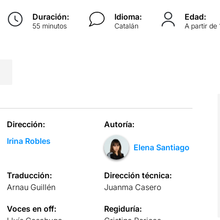
Duración:
Idioma:
Edad:
55 minutos
Catalán
A partir de
Dirección:
Autoría:
Irina Robles
Elena Santiago
Traducción:
Dirección técnica:
Arnau Guillén
Juanma Casero
Voces en off:
Regiduría: