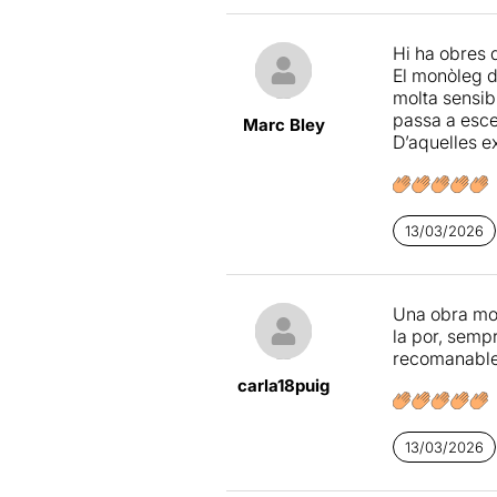
Nua
és una 
Hi ha obres 
ciberassetja
El monòleg d
molta sensibi
Una proposta
passa a esce
Marc Bley
D’aquelles e
13/03/2026
Una obra molt
la por, semp
recomanable
carla18puig
13/03/2026