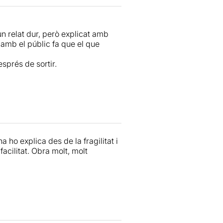
 ocupa el primer lloc mundial en
sos anuals.
n relat dur, però explicat amb
t amb el públic fa que el que
sprés de sortir.
a ho explica des de la fragilitat i
acilitat. Obra molt, molt