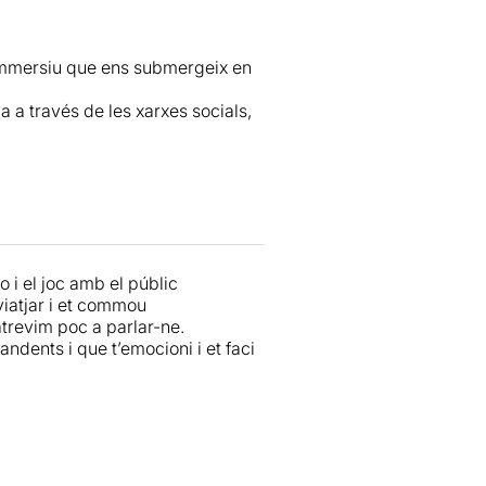
immersiu que ens submergeix en
 a través de les xarxes socials,
fa a l'autoimatge i l'autoestima,
l davant la publicació
mentaris.
 i el joc amb el públic
com el de l'Amanda Todd, el de la
viatjar i et commou
atrevim poc a parlar-ne.
ndents i que t’emocioni i et faci
e l'impacte psicològic i emocional
timonis, de la importància de la
artificial.
'algunes de les conseqüències
 social i els pensaments suïcides.