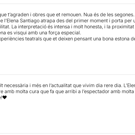
proposta molt necessària, ja que en aquests moments Espanya
que t’agraden i obres que et remouen. Nua és de les segones.
ment, amb xifres esfereïdores. Es calcula més de 300.000 ca
e l’Elena Santiago atrapa des del primer moment i porta per u
litat. La interpretació és intensa i molt honesta, i la proximita
 del tot necessària.
na es visqui amb una força especial.
xperiències teatrals que et deixen pensant una bona estona de
 necessària i més en l’actualitat que vivim dia rere dia. L’Elen
re amb molta cura que fa que arribi a l’espectador amb molta f
!❤️