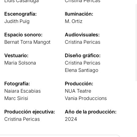
Lluís Casahuga
Cristina Pericas
Escenografía:
Iluminación:
Judith Puig
M. Ortiz
Espacio sonoro:
Audiovisuales:
Bernat Torra Mangot
Cristina Pericas
Vestuario:
Diseño gráfico:
Maria Solsona
Cristina Pericas
Elena Santiago
Fotografía:
Producción:
Naiara Escabias
NUA Teatre
Marc Sirisi
Vania Produccions
Producción ejecutiva:
Año de la producción:
Cristina Pericas
2024