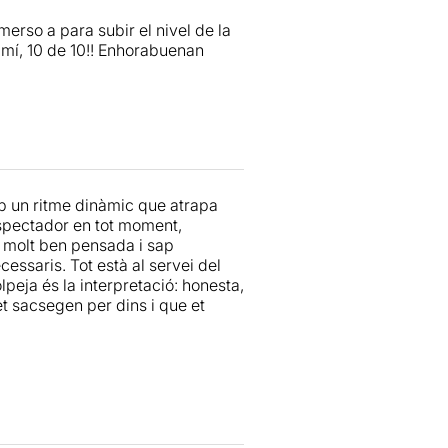
erso a para subir el nivel de la
a mí, 10 de 10!! Enhorabuenan
 un ritme dinàmic que atrapa
espectador en tot moment,
à molt ben pensada i sap
cessaris. Tot està al servei del
lpeja és la interpretació: honesta,
et sacsegen per dins i que et