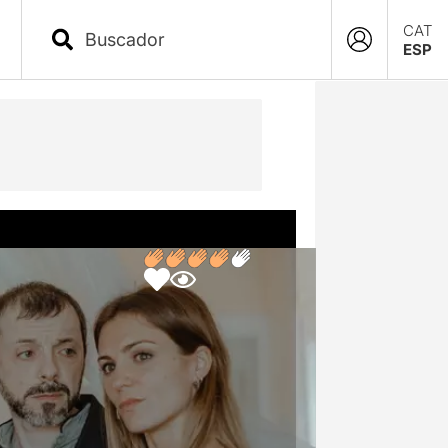
CAT
ESP