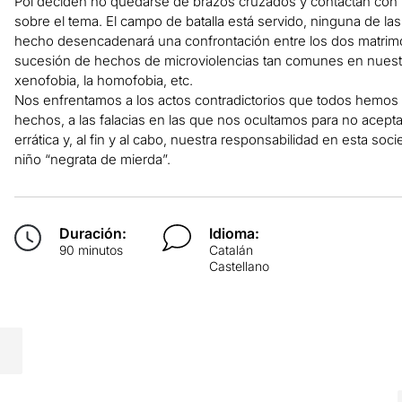
Pol deciden no quedarse de brazos cruzados y contactan con u
sobre el tema. El campo de batalla está servido, ninguna de las
hecho desencadenará una confrontación entre los dos matrimo
sucesión de hechos de microviolencias tan comunes en nuestra
xenofobia, la homofobia, etc.
Nos enfrentamos a los actos contradictorios que todos hemos ten
hechos, a las falacias en las que nos ocultamos para no acepta
errática y, al fin y al cabo, nuestra responsabilidad en esta s
niño “negrata de mierda”.
Duración:
Idioma:
90 minutos
Catalán
Castellano