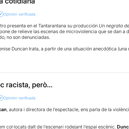
a cotidiana
Opinión verificada
tro presenta en el Tantarantana su producción
Un negrata d
one de relieve las escenas de microviolencia que se dan a d
o, no son denunciadas.
enise Duncan trata, a partir de una situación anecdótica (una 
legio llamándole “negrata de mierda”), de desarrollar un ampl
ente cuestionables para hacer reflexionar al espectador. Pese
nas de humor e incluso contrapuntos cómicos que liberan te
e, la propuesta es interesante. Los protagonistas de la acció
no que se trata de una sucesión de encuentros entre los padr
cénico no se quede en lo infantil, sino que el público vea cóm
c racista, però…
 algo mayor.
Opinión verificada
ani Arrebola, Catalina Calvo, Anna Ferran, Salvador Miralles
siguiendo que el público pueda verse reflejado en sus accion
can
, autora i directora de l’espectacle, ens parla de la violènci
razonamientos… Tanto el texto como la actuación del elenco 
 interés a la acción dramática y al desarrollo filosófico que 
a persona indirectamente.
em col·locats dalt de l’escenari rodejant l’espai escènic.
Dunc