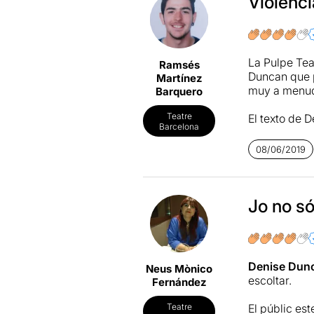
Violenci
La Pulpe Tea
Ramsés
Duncan que p
Martínez
muy a menud
Barquero
Teatre
El texto de D
Barcelona
patio del co
zonas moralm
08/06/2019
permite esce
Escénicament
aparecen, si
conflicto es
Jo no só
convierte en
El elenco (D
trabajo, con
Denise Dun
Neus Mònico
respuestas, 
escoltar.
Fernández
darle un gran
puede ser un
El públic est
Teatre