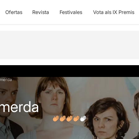
Ofertas
Revista
Festivales
Vota als IX Premis
y vídeos
Opiniones
Artículos
 merda
 merda