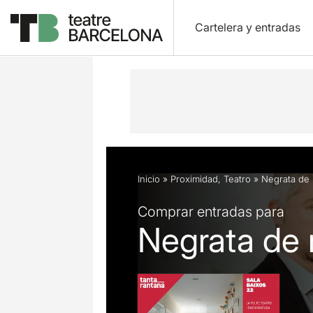
Cartelera y entradas
Descripción
Ficha artística
Fotos 
Inicio
»
Proximidad
,
Teatro
»
Negrata de
Comprar entradas para
Negrata de