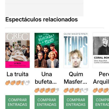
Espectáculos relacionados
La truita
Una
Quim
Per
bufetada
Masferre
Arqui
a temps
r: Temps
: Cor
romp
COMPRAR
COMPRAR
COMPRAR
COMP
ENTRADAS
ENTRADAS
ENTRADAS
ENTRA