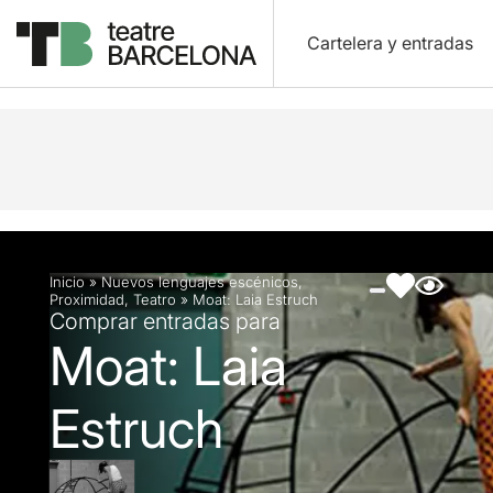
Cartelera y entradas
Descripción
Ficha artística
Fotos y vídeos
Inicio
»
Nuevos lenguajes escénicos
,
Proximidad
,
Teatro
»
Moat: Laia Estruch
Comprar entradas para
Moat: Laia
Estruch