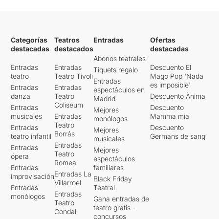
Categorías
Teatros
Entradas
Ofertas
destacadas
destacados
destacadas
Abonos teatrales
Entradas
Entradas
Descuento El
Tiquets regalo
teatro
Teatro Tívoli
Mago Pop 'Nada
Entradas
es imposible'
Entradas
Entradas
espectáculos en
danza
Teatro
Descuento Ànima
Madrid
Coliseum
Entradas
Descuento
Mejores
musicales
Entradas
Mamma mia
monólogos
Teatro
Entradas
Descuento
Mejores
Borrás
teatro infantil
Germans de sang
musicales
Entradas
Entradas
Mejores
Teatro
ópera
espectáculos
Romea
Entradas
familiares
Entradas La
improvisación
Black Friday
Villarroel
Entradas
Teatral
Entradas
monólogos
Gana entradas de
Teatro
teatro gratis -
Condal
concursos