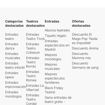
Categorías
Teatros
Entradas
Ofertas
destacadas
destacados
destacadas
Abonos teatrales
Entradas
Entradas
Descuento El
Tiquets regalo
teatro
Teatro Tívoli
Mago Pop 'Nada
Entradas
es imposible'
Entradas
Entradas
espectáculos en
danza
Teatro
Descuento Ànima
Madrid
Coliseum
Entradas
Descuento
Mejores
musicales
Entradas
Mamma mia
monólogos
Teatro
Entradas
Descuento
Mejores
Borrás
teatro infantil
Germans de sang
musicales
Entradas
Entradas
Mejores
Teatro
ópera
espectáculos
Romea
Entradas
familiares
Entradas La
improvisación
Black Friday
Villarroel
Entradas
Teatral
Entradas
monólogos
Gana entradas de
Teatro
teatro gratis -
Condal