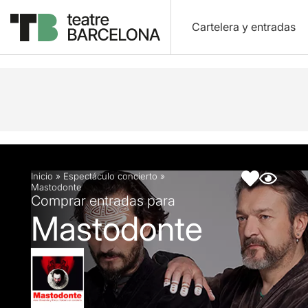
Cartelera y entradas
Descripción
Ficha artística
Inicio
»
Espectáculo concierto
»
Mastodonte
Comprar entradas para
Mastodonte