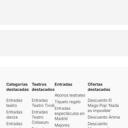
Categorías
Teatros
Entradas
Ofertas
destacadas
destacados
destacadas
Abonos teatrales
Entradas
Entradas
Descuento El
Tiquets regalo
teatro
Teatro Tívoli
Mago Pop 'Nada
Entradas
es imposible'
Entradas
Entradas
espectáculos en
danza
Teatro
Descuento Ànima
Madrid
Coliseum
Entradas
Descuento
Mejores