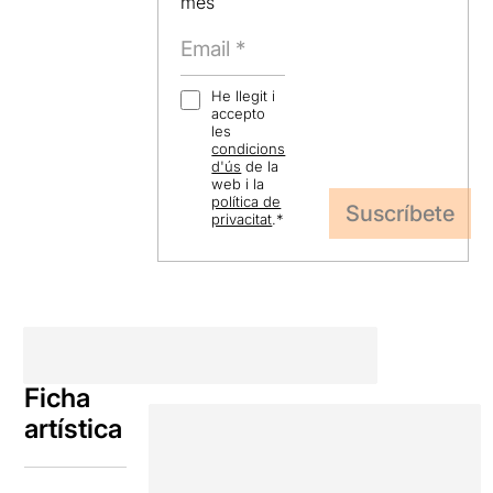
mes
He llegit i
accepto
les
condicions
d'ús
de la
web i la
política de
privacitat
.
*
Ficha
artística