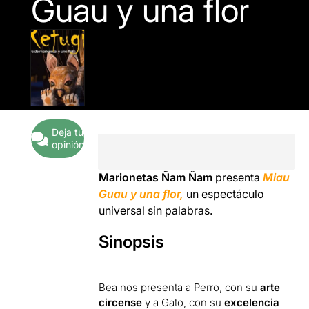
Guau y una flor
Deja tu
opinión
Marionetas Ñam Ñam
presenta
Miau
Guau y una flor,
un espectáculo
universal sin palabras.
Sinopsis
Bea nos presenta a Perro, con su
arte
circense
y a Gato, con su
excelencia