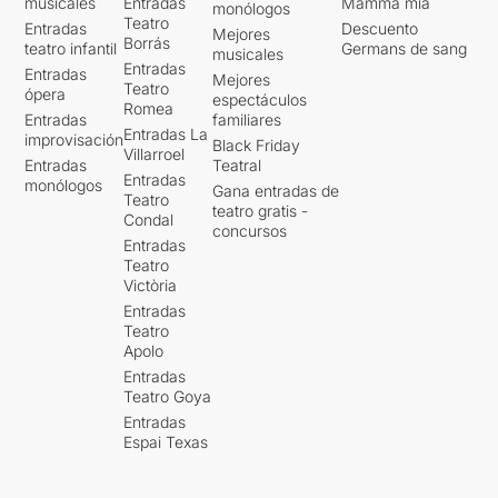
musicales
Entradas
Mamma mia
monólogos
Teatro
Entradas
Descuento
Mejores
Borrás
teatro infantil
Germans de sang
musicales
Entradas
Entradas
Mejores
Teatro
ópera
espectáculos
Romea
Entradas
familiares
Entradas La
improvisación
Black Friday
Villarroel
Entradas
Teatral
Entradas
monólogos
Gana entradas de
Teatro
teatro gratis -
Condal
concursos
Entradas
Teatro
Victòria
Entradas
Teatro
Apolo
Entradas
Teatro Goya
Entradas
Espai Texas