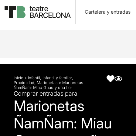
Cartelera y entradas
Descripción
Ficha artística
Inicio
»
Infantil
,
Infantil y familiar
,
Proximidad
,
Marionetas
»
Marionetas
ÑamÑam: Miau Guau y una flor
Comprar entradas para
Marionetas
ÑamÑam: Miau