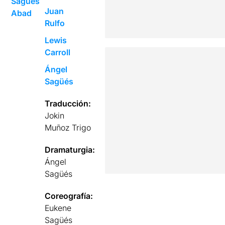
Sagüés
Juan
Abad
Rulfo
Lewis
Carroll
Ángel
Sagüés
Traducción:
Jokin
Muñoz Trigo
Dramaturgia:
Ángel
Sagüés
Coreografía:
Eukene
Sagüés