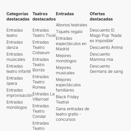
Categorías
Teatros
Entradas
Ofertas
destacadas
destacados
destacadas
Abonos teatrales
Entradas
Entradas
Descuento El
Tiquets regalo
teatro
Teatro Tívoli
Mago Pop 'Nada
Entradas
es imposible'
Entradas
Entradas
espectáculos en
danza
Teatro
Descuento Ànima
Madrid
Coliseum
Entradas
Descuento
Mejores
musicales
Entradas
Mamma mia
monólogos
Teatro
Entradas
Descuento
Mejores
Borrás
teatro infantil
Germans de sang
musicales
Entradas
Entradas
Mejores
Teatro
ópera
espectáculos
Romea
Entradas
familiares
Entradas La
improvisación
Black Friday
Villarroel
Entradas
Teatral
Entradas
monólogos
Gana entradas de
Teatro
teatro gratis -
Condal
concursos
Entradas
Teatro