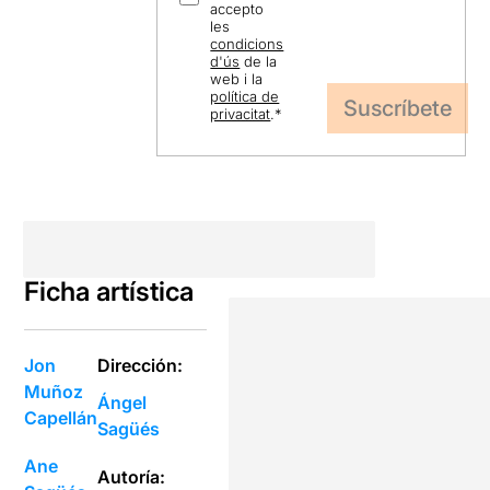
accepto
les
condicions
d'ús
de la
web i la
política de
privacitat
.
*
Ficha artística
Jon
Dirección:
Muñoz
Ángel
Capellán
Sagüés
Ane
Autoría: