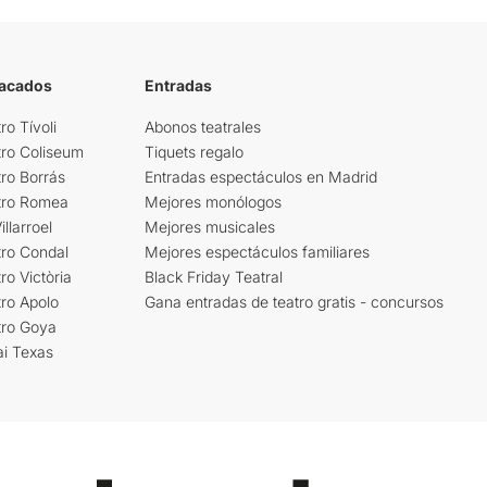
tacados
Entradas
ro Tívoli
Abonos teatrales
tro Coliseum
Tiquets regalo
ro Borrás
Entradas espectáculos en Madrid
tro Romea
Mejores monólogos
llarroel
Mejores musicales
tro Condal
Mejores espectáculos familiares
ro Victòria
Black Friday Teatral
ro Apolo
Gana entradas de teatro gratis - concursos
tro Goya
ai Texas