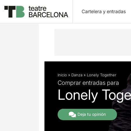
Cartelera y entradas
Descripción
Ficha artística
Inicio
»
Danza
»
Lonely Together
Comprar entradas para
Lonely Toge
Deja tu opinión