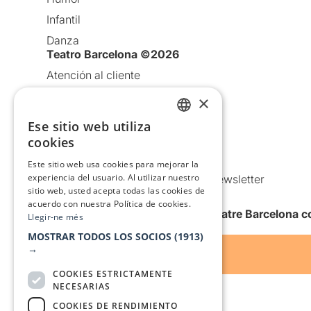
Infantil
Danza
Teatro Barcelona ©2026
Atención al cliente
Aviso legal
×
Política de privacidad
Ese sitio web utiliza
CATALAN
Política de Cookies
cookies
SPANISH
Condiciones de uso
Este sitio web usa cookies para mejorar la
experiencia del usuario. Al utilizar nuestro
Comunicaciones comerciales y Newsletter
sitio web, usted acepta todas las cookies de
Anuncia’t
acuerdo con nuestra Política de cookies.
Quiero recibir la newsletter de Teatre Barcelona
Llegir-ne més
MOSTRAR TODOS LOS SOCIOS
(1913)
→
COOKIES ESTRICTAMENTE
NECESARIAS
COOKIES DE RENDIMIENTO