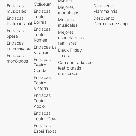
Madrid
Coliseum
Entradas
Descuento
Mejores
musicales
Entradas
Mamma mia
monólogos
Teatro
Entradas
Descuento
Mejores
Borrás
teatro infantil
Germans de sang
musicales
Entradas
Entradas
Mejores
Teatro
ópera
espectáculos
Romea
Entradas
familiares
Entradas La
improvisación
Black Friday
Villarroel
Entradas
Teatral
Entradas
monólogos
Gana entradas de
Teatro
teatro gratis -
Condal
concursos
Entradas
Teatro
Victòria
Entradas
Teatro
Apolo
Entradas
Teatro Goya
Entradas
Espai Texas