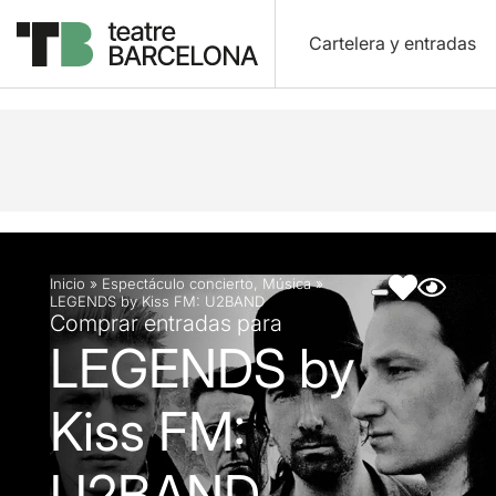
Cartelera y entradas
Descripción
Ficha artística
Fotos y vídeos
Inicio
»
Espectáculo concierto
,
Música
»
LEGENDS by Kiss FM: U2BAND
Comprar entradas para
LEGENDS by
Kiss FM:
U2BAND