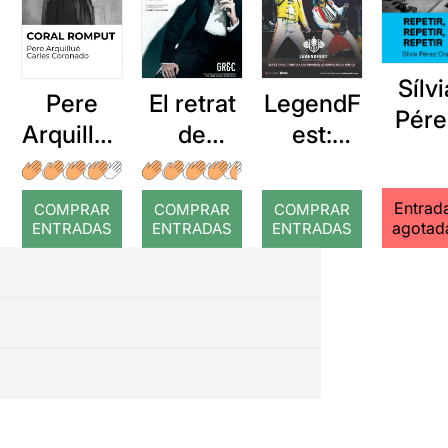
Sílvi
Pere
El retrat
LegendF
Pére
Arquillué
de
est:
Cruz
: Coral
Dorian
Queen is
Repet
romput
Gray
back
Entrad
repeti
COMPRAR
COMPRAR
COMPRAR
agotad
ENTRADAS
ENTRADAS
ENTRADAS
repet