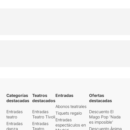
Categorías
Teatros
Entradas
Ofertas
destacadas
destacados
destacadas
Abonos teatrales
Entradas
Entradas
Descuento El
Tiquets regalo
teatro
Teatro Tívoli
Mago Pop 'Nada
Entradas
es imposible'
Entradas
Entradas
espectáculos en
danza
Teatro
Descuento Ànima