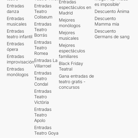
Entradas
es imposible'
Entradas
Entradas
espectáculos en
danza
Teatro
Descuento Ànima
Madrid
Coliseum
Entradas
Descuento
Mejores
musicales
Entradas
Mamma mia
monólogos
Teatro
Entradas
Descuento
Mejores
Borrás
teatro infantil
Germans de sang
musicales
Entradas
Entradas
Mejores
Teatro
ópera
espectáculos
Romea
Entradas
familiares
Entradas La
improvisación
Black Friday
Villarroel
Entradas
Teatral
Entradas
monólogos
Gana entradas de
Teatro
teatro gratis -
Condal
concursos
Entradas
Teatro
Victòria
Entradas
Teatro
Apolo
Entradas
Teatro Goya