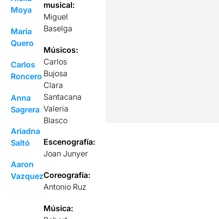
musical:
Moya
Miguel
Baselga
Maria
Quero
Músicos:
Carlos
Carlos
Bujosa
Roncero
Clara
Santacana
Anna
Valeria
Sagrera
Blasco
Ariadna
Escenografía:
Saltó
Joan Junyer
Aaron
Coreografía:
Vazquez
Antonio Ruz
Música: