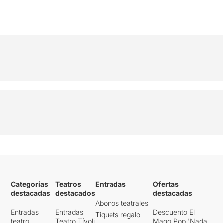
Categorías
Teatros
Entradas
Ofertas
destacadas
destacados
destacadas
Abonos teatrales
Entradas
Entradas
Descuento El
Tiquets regalo
teatro
Teatro Tívoli
Mago Pop 'Nada