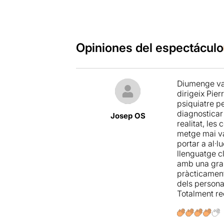
Opiniones del espectáculo
Diumenge vai
dirigeix Pier
psiquiatre p
diagnosticar 
Josep OS
realitat, les
metge mai va
portar a al·
llenguatge c
amb una gran
pràcticament
dels persona
Totalment re