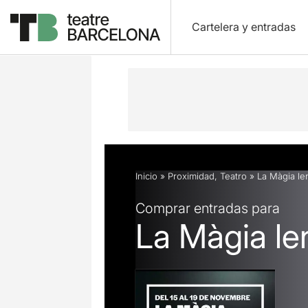
Cartelera y entradas
Descripción
Ficha artística
Fotos 
Inicio
»
Proximidad
,
Teatro
»
La Màgia le
Comprar entradas para
La Màgia le