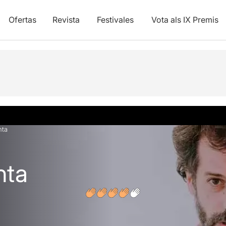
Ofertas
Revista
Festivales
Vota als IX Premis
y vídeos
Opiniones
Artículos
nta
nta