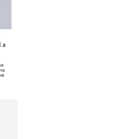
a
l a
it
nis
val