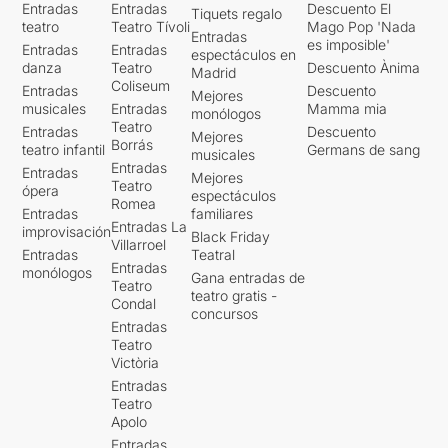
Entradas
Entradas
Descuento El
Tiquets regalo
teatro
Teatro Tívoli
Mago Pop 'Nada
Entradas
es imposible'
Entradas
Entradas
espectáculos en
danza
Teatro
Descuento Ànima
Madrid
Coliseum
Entradas
Descuento
Mejores
musicales
Entradas
Mamma mia
monólogos
Teatro
Entradas
Descuento
Mejores
Borrás
teatro infantil
Germans de sang
musicales
Entradas
Entradas
Mejores
Teatro
ópera
espectáculos
Romea
Entradas
familiares
Entradas La
improvisación
Black Friday
Villarroel
Entradas
Teatral
Entradas
monólogos
Gana entradas de
Teatro
teatro gratis -
Condal
concursos
Entradas
Teatro
Victòria
Entradas
Teatro
Apolo
Entradas