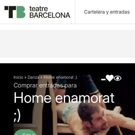
Cartelera y entradas
Descripción
Ficha artística
Fotos y vídeos
Inicio
»
Danza
»
Home enamorat ;)
Comprar entradas para
Home enamorat
;)
Deja tu