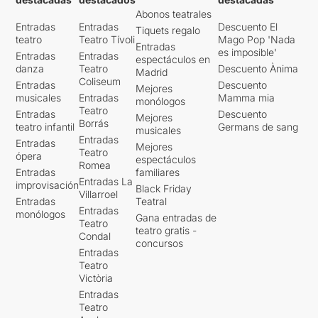
Abonos teatrales
Entradas
Entradas
Descuento El
Tiquets regalo
teatro
Teatro Tívoli
Mago Pop 'Nada
Entradas
es imposible'
Entradas
Entradas
espectáculos en
danza
Teatro
Descuento Ànima
Madrid
Coliseum
Entradas
Descuento
Mejores
musicales
Entradas
Mamma mia
monólogos
Teatro
Entradas
Descuento
Mejores
Borrás
teatro infantil
Germans de sang
musicales
Entradas
Entradas
Mejores
Teatro
ópera
espectáculos
Romea
Entradas
familiares
Entradas La
improvisación
Black Friday
Villarroel
Entradas
Teatral
Entradas
monólogos
Gana entradas de
Teatro
teatro gratis -
Condal
concursos
Entradas
Teatro
Victòria
Entradas
Teatro