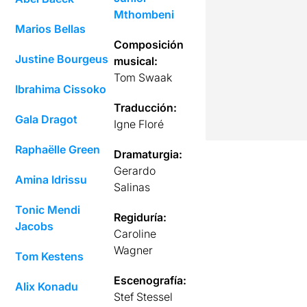
Mthombeni
Marios Bellas
Composición
Justine Bourgeus
musical:
Tom Swaak
Ibrahima Cissoko
Traducción:
Gala Dragot
Igne Floré
Raphaëlle Green
Dramaturgia:
Gerardo
Amina Idrissu
Salinas
Tonic Mendi
Regiduría:
Jacobs
Caroline
Wagner
Tom Kestens
Escenografía:
Alix Konadu
Stef Stessel