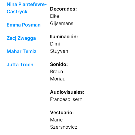
Nina Plantefevre-
Decorados:
Castryck
Elke
Gijsemans
Emma Posman
Iluminación:
Zacj Zwagga
Dimi
Stuyven
Mahar Temiz
Sonido:
Jutta Troch
Braun
Moriau
Audiovisuales:
Francesc Isern
Vestuario:
Marie
Szersnovicz