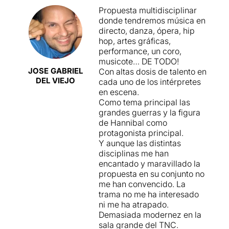
que combina diverses
molt conegut al panorama
Propuesta multidisciplinar
disciplines artístiques i
teatral de Flandes i Europa
donde tendremos música en
culturals. Música, dansa,
que ha dirigit obres i teatres
directo, danza, ópera, hip
interpretació, cant. És un
de gran envergadura com el
hop, artes gráficas,
espectacle inclassificable.
Theater
Antigone
,
performance, un coro,
És una performance?, una
l’
Arsenaal
o el
KVS
, tots ells
musicote… DE TODO!
òpera contemporània?, un
a Bèlgica.
JOSE GABRIEL
Con altas dosis de talento en
show multidisciplinari?, una
DEL VIEJO
cada uno de los intérpretes
obra de teatre musical?, un
La proposta que presenta
en escena.
concert teatralitzat?, una
aquests dies al
TNC
neix
Como tema principal las
experiència artística única?
com una fusió de disciplines
grandes guerras y la figura
—òpera, dansa
de Hannibal como
Hanníbal
parla d'art, de
contemporània, slam, vídeo,
protagonista principal.
política, de teatre, de
i fins i tot pintura en viu—
Y aunque las distintas
democràcia. És una
amb l’objectiu de crear un
disciplinas me han
celebració de cultures. Un
collage multidisciplinar que
encantado y maravillado la
espectacle visual i
reinterpreti la figura
propuesta en su conjunto no
conceptual.
d’
Hanníbal Barca
i les
me han convencido. La
guerres púniques, amb
trama no me ha interesado
La posada en escena és
referències lliures a
Dido i
ni me ha atrapado.
realment espectacular. Més
Aeneas
, l’òpera de
Purcell
.
Demasiada modernez en la
d'una vintena d'artistes
sala grande del TNC.
d'Àfrica i Europa dalt de
El projecte és ambiciós i