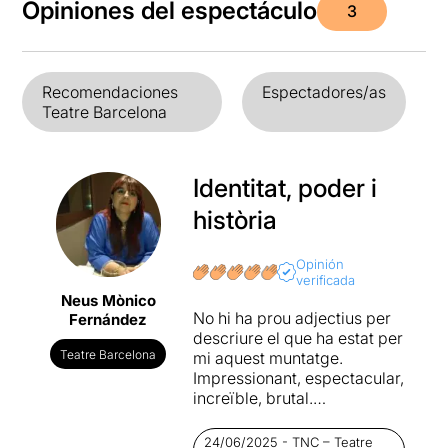
Opiniones del espectáculo
3
Recomendaciones
Espectadores/as
Teatre Barcelona
Identitat, poder i
història
Opinión
verificada
Neus Mònico
No hi ha prou adjectius per
Fernández
descriure el que ha estat per
Teatre Barcelona
mi aquest muntatge.
Impressionant, espectacular,
increïble, brutal.
Hanníbal
és un espectacle
24/06/2025 - TNC – Teatre