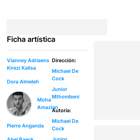
Ficha artística
Vianney Adriaens
Dirección:
Kirezi Kalisa
Michael De
Cock
Dora Almeleh
Junior
Mthombeni
Moha
Amazian
Autoría:
Michael De
Pierre Anganda
Cock
Junior
Abel Baeck