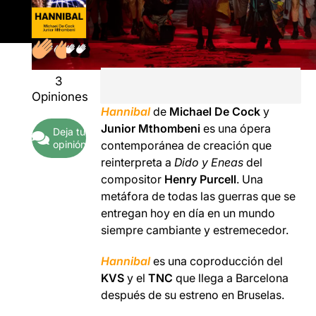
3
Opiniones
Hannibal
de
Michael De Cock
y
Junior Mthombeni
es una ópera
Deja tu
opinión
contemporánea de creación que
reinterpreta a
Dido y Eneas
del
compositor
Henry Purcell
. Una
metáfora de todas las guerras que se
entregan hoy en día en un mundo
siempre cambiante y estremecedor.
Hannibal
es una coproducción del
KVS
y el
TNC
que llega a Barcelona
después de su estreno en Bruselas.