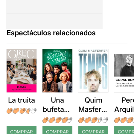
Espectáculos relacionados
La truita
Una
Quim
Per
bufetada
Masferre
Arqui
a temps
r: Temps
: Cor
romp
COMPRAR
COMPRAR
COMPRAR
COMP