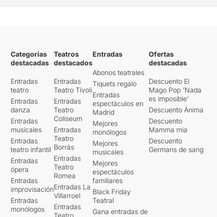
Categorías
Teatros
Entradas
Ofertas
destacadas
destacados
destacadas
Abonos teatrales
Entradas
Entradas
Descuento El
Tiquets regalo
teatro
Teatro Tívoli
Mago Pop 'Nada
Entradas
es imposible'
Entradas
Entradas
espectáculos en
danza
Teatro
Descuento Ànima
Madrid
Coliseum
Entradas
Descuento
Mejores
musicales
Entradas
Mamma mia
monólogos
Teatro
Entradas
Descuento
Mejores
Borrás
teatro infantil
Germans de sang
musicales
Entradas
Entradas
Mejores
Teatro
ópera
espectáculos
Romea
Entradas
familiares
Entradas La
improvisación
Black Friday
Villarroel
Entradas
Teatral
Entradas
monólogos
Gana entradas de
Teatro