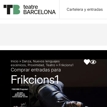
Cartelera y entradas
Descripción
Ficha artística
Fotos y vídeos
Inicio
»
Danza
,
Nuevos lenguajes
escénicos
,
Proximidad
,
Teatro
»
Frikcions1
Comprar entradas para
Frikcions1