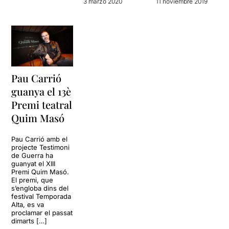
3 marzo 2020
11 noviembre 2019
Pau Carrió
guanya el 13è
Premi teatral
Quim Masó
Pau Carrió amb el
projecte Testimoni
de Guerra ha
guanyat el XIII
Premi Quim Masó.
El premi, que
s’engloba dins del
festival Temporada
Alta, es va
proclamar el passat
dimarts […]