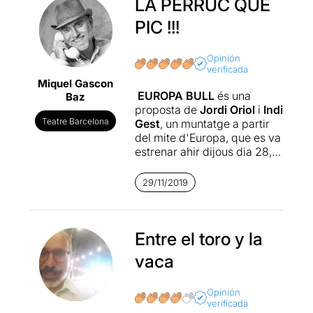
LA PERRUC QUE
PIC !!!
Opinión
verificada
Miquel Gascon
EUROPA BULL
és una
Baz
proposta de
Jordi Oriol
i
Indi
Teatre Barcelona
Gest
, un muntatge a partir
del mite d'Europa, que es va
estrenar ahir dijous dia 28,
després del seu pas per
Temporada Alta a El Canal
29/11/2019
de Salt.
La temporada 2017-2018, la
Schauspiel Stuttgart va
Entre el toro y la
convidar el Teatre Nacional
vaca
de Catalunya a participar en
el festival The Future of
Europe.
EUROPA BULL
,
Opinión
verificada
d'Indi Gest, va ser creada