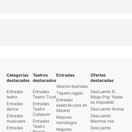
Categorías
Teatros
Entradas
Ofertas
destacadas
destacados
destacadas
Abonos teatrales
Entradas
Entradas
Descuento El
Tiquets regalo
teatro
Teatro Tívoli
Mago Pop 'Nada
Entradas
es imposible'
Entradas
Entradas
espectáculos en
danza
Teatro
Descuento Ànima
Madrid
Coliseum
Entradas
Descuento
Mejores
musicales
Entradas
Mamma mia
monólogos
Teatro
Entradas
Descuento
Mejores
Borrás