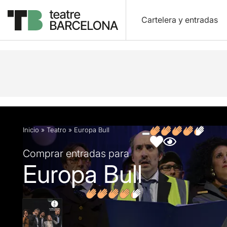
Cartelera y entradas
Descripción
Ficha artística
Fotos y vídeos
O
Inicio
»
Teatro
»
Europa Bull
Comprar entradas para
Europa Bull