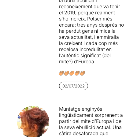
la bona acollida i
donant pas a escenes
reconeixement que va tenir
hilarants.
el 2019, perquè realment
s’ho mereix. Potser més
Funcionaris de diferents
encara: tres anys després no
països constitueixen el
ha perdut gens ni mica la
Comitè de Cultura de la
seva actualitat, i emmiralla
Comunitat Europea
i han de
la creixent i cada cop més
fer alguna cosa, decideixen
recelosa incredulitat en
fer una celebració i els hi cal
l’autèntic significat (del
trobar el fet remarcable que
mite?) d’Europa.
han de celebrar.
Una mirada
crítica sobre els
mecanismes de poder de la
Unió Europea
on els nostres
02/07/2022
representants no saben com
enfrontar i solucionar els
problemes.
I a l'altra cara de
Muntatge enginyós
la moneda, els treballadors
lingüísticament sorprenent a
d'aquestes institucions
partir del mite d’Europa i de
que se n'ocupen de la
la seva ebullició actual. Una
neteja, la seguretat, la
sàtira desaforada que
intendència.....i
que intenten