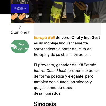
7
Opiniones
Europa Bull
de
Jordi Oriol
y
Indi
Gest
es un montaje lingüísticamente
Deja tu
opinión
sorprendente a partir del mito de
Europa y de su ebullición actual.
El proyecto, ganador del
XII Premio
teatral Quim Masó
, propone exponer
de forma poética y elegante, pero
también con humor, los miedos y
quejas como europeos
desamparados.
Sinopsis