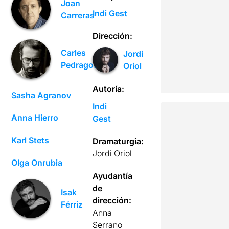
Joan
Indi Gest
Carreras
Dirección:
Carles
Jordi
Pedragosa
Oriol
Autoría:
Sasha Agranov
Indi
Anna Hierro
Gest
Karl Stets
Dramaturgia:
Jordi Oriol
Olga Onrubia
Ayudantía
de
Isak
dirección:
Férriz
Anna
Serrano