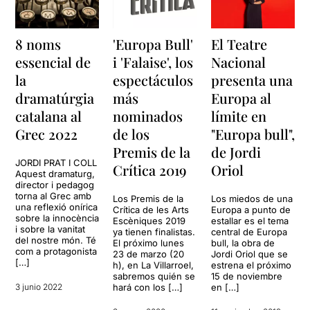
original, només cal clicar en
aquest
ENLLAÇ
8 noms
'Europa Bull'
El Teatre
essencial de
i 'Falaise', los
Nacional
la
espectáculos
presenta una
dramatúrgia
más
Europa al
catalana al
nominados
límite en
Grec 2022
de los
"Europa bull",
Premis de la
de Jordi
JORDI PRAT I COLL
Crítica 2019
Oriol
Aquest dramaturg,
director i pedagog
torna al Grec amb
Los Premis de la
Los miedos de una
una reflexió onírica
Crítica de les Arts
Europa a punto de
sobre la innocència
Escèniques 2019
estallar es el tema
i sobre la vanitat
ya tienen finalistas.
central de Europa
del nostre món. Té
El próximo lunes
bull, la obra de
com a protagonista
23 de marzo (20
Jordi Oriol que se
[…]
h), en La Villarroel,
estrena el próximo
sabremos quién se
15 de noviembre
3 junio 2022
hará con los […]
en […]