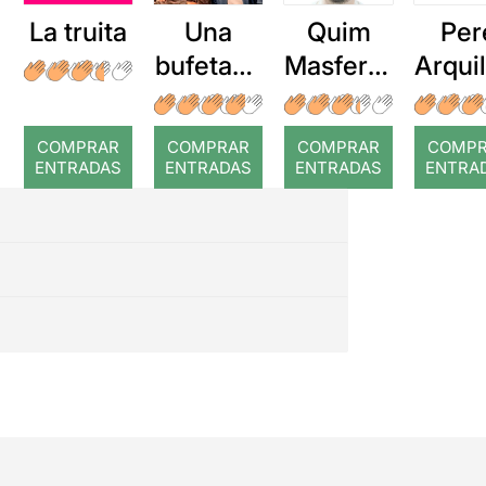
La truita
Una
Quim
Per
bufetada
Masferre
Arqui
a temps
r: Temps
: Cor
romp
COMPRAR
COMPRAR
COMPRAR
COMP
ENTRADAS
ENTRADAS
ENTRADAS
ENTRA