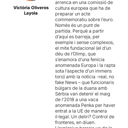
arrenca en una comissió de
sobreviure a les ordres dels
Victòria Oliveros
cultura europea que ha de
que no saben cap on tirar.
Layola
preparar un acte
commemoratiu sobre l’euro.
Tot aquest plantejament
Només és un punt de
barrejat amb un episodi real
partida. Perquè a partir
que va estar protagonitzat
d’aquí es barreja, per
per
una vaca anomenda
exemple i sense complexos,
Penka
, l’estiu de 2018. Una
el mite fundacional (el d’un
vaca búlgara embarassada
déu de l’Olimp, que
que va anar a pasturar a uns
s’enamora d’una fenícia
prats de Sèrbia travessant la
anomenada Europa i la rapta
frontera de la UE “sense
sota l’aspecte d’un immens
papers veterinaris”. Un afer
toro) amb la notícia -real, no
que va arribar a la Comissió
fake News – que funcionaris
europea per decidir si la
búlgars de la duana amb
vaca era o no condemnada
Sèrbia van detenir el maig
a mort.
de l’2018 a una vaca
anomenada Penka per haver
Una posada en escena que
entrat a la UE de manera
porta els actors al límit
il·legal. Un deliri? Control de
físic
, un seguit d'escenes de
fronteres, en diuen.
denúncia que mostren
L’explosiva barreja va de la