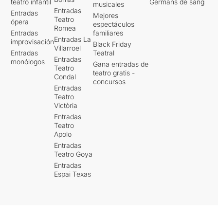
teatro infantil
Germans de sang
musicales
Entradas
Entradas
Mejores
Teatro
ópera
espectáculos
Romea
Entradas
familiares
Entradas La
improvisación
Black Friday
Villarroel
Entradas
Teatral
Entradas
monólogos
Gana entradas de
Teatro
teatro gratis -
Condal
concursos
Entradas
Teatro
Victòria
Entradas
Teatro
Apolo
Entradas
Teatro Goya
Entradas
Espai Texas