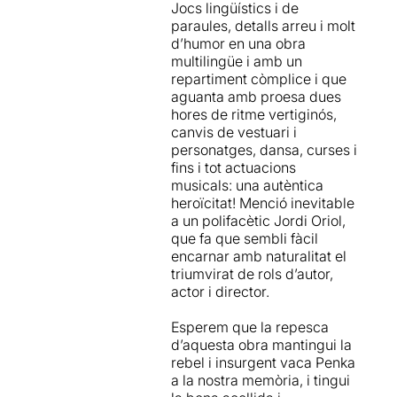
actor, músic, dramaturg i
Jocs lingüístics i de
de cosas, en realidad, muy
sentido del humor más o
director
ha escrit i dirigit
paraules, detalls arreu i molt
serias que, quizás, hemos
menos absurdo que quizás
més d'una quinzena
d’humor en una obra
estado ignorando durante
no funciona todo el rato…
d'obres
, de les
multilingüe i amb un
demasiado tiempo.
pero que da momentos
que recordem “
Se’ns n’ha
repartiment còmplice i que
únicos. En definitiva, un
anat el Santos al cel
” (TNC
aguanta amb proesa dues
montaje grandilocuente,
2019), “
Ausencias
” (La Seca
hores de ritme vertiginós,
punzante (o al menos esta
2018), “
Esquerdes, parracs i
canvis de vestuari i
es la intención) y sobre todo
enderrocs
” (TNC 2017),
personatges, dansa, curses i
necesario.
“
L’empestat
” (La Seca 2016)
fins i tot actuacions
entre d’altres.
musicals: una autèntica
heroïcitat! Menció inevitable
L'espectacle és
a un polifacètic Jordi Oriol,
multidisciplinari, amb un
que fa que sembli fàcil
llenguatge escènic "marca
encarnar amb naturalitat el
de la casa" on
conviuen la
triumvirat de rols d’autor,
paraula, la música, el
actor i director.
moviment, la dansa
i un
continuat joc escènic que
Esperem que la repesca
converteixen les
d’aquesta obra mantingui la
interpretacions dels
sis
rebel i insurgent vaca Penka
actors en un esbojarrat
a la nostra memòria, i tingui
canvi de personatge
s,