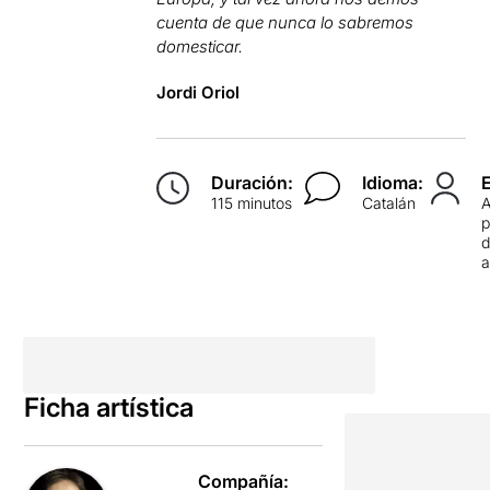
cuenta de que nunca lo sabremos
domesticar.
Jordi Oriol
Duración:
Idioma:
115 minutos
Catalán
p
d
Ficha artística
Compañía: