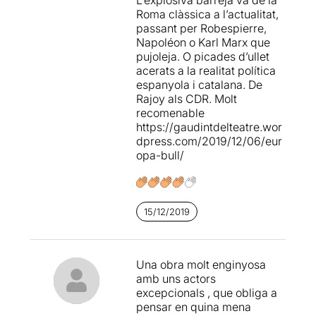
l'absurditat de tot plegat i on
Roma clàssica a l’actualitat,
es barregen episodis i
passant per Robespierre,
personatges del nostre
Napoléon o Karl Marx que
passat comú com
Joana
pujoleja. O picades d’ullet
d'Arc, Robespierre i la
acerats a la realitat política
revolució francesa, Brutus i
espanyola i catalana. De
Juli Cèsar, Napoleó
, .....
Rajoy als CDR. Molt
recomenable
Si hem de posar un "però",
https://gaudintdelteatre.wor
potser a l'inici vam trobar
dpress.com/2019/12/06/eur
un excés de "foscos"
, per
opa-bull/
canviar d'escena, i també un
ritme excessivament lent i
repetitiu..... però ai las!!!,
tot
té la seva justificació
, i ho
entenem posteriorment en
15/12/2019
veure el desenvolupament
de l'acció....
Una obra molt enginyosa
... i és que
la proposta va
amb uns actors
incrementant el ritme de les
excepcionals , que obliga a
escenes i de la seva
pensar en quina mena
absurditat;
ara recordem