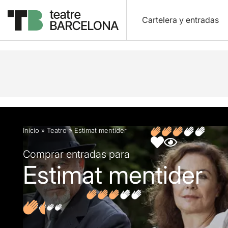
Cartelera y entradas
Descripción
Ficha artística
Opiniones
Inicio
»
Teatro
»
Estimat mentider
Comprar entradas para
Estimat mentider