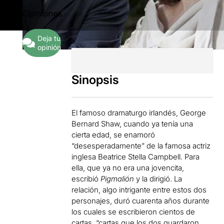
1
Opiniones
Deja tu
opinión
Sinopsis
El famoso dramaturgo irlandés, George
Bernard Shaw, cuando ya tenía una
cierta edad, se enamoró
“desesperadamente” de la famosa actriz
inglesa Beatrice Stella Campbell. Para
ella, que ya no era una jovencita,
escribió
Pigmalión
y la dirigió. La
relación, algo intrigante entre estos dos
personajes, duró cuarenta años durante
los cuales se escribieron cientos de
cartas, “cartas que los dos guardaron,