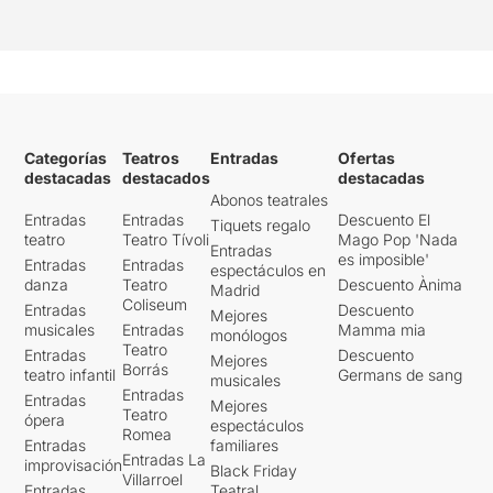
prou divertida, ni morbosa,
ni emocionant com per
sostenir-se durant els 90
minuts que dura. Ni tan sols
l’excel·lent
Joan
Massotkleiner
aconsegueix
salvar l’espectacle d’un
Categorías
Teatros
Entradas
Ofertas
naufragi narratiu gairebé
destacadas
destacados
destacadas
assegurat.
Abonos teatrales
Entradas
Entradas
Descuento El
Tiquets regalo
teatro
Teatro Tívoli
Mago Pop 'Nada
Entradas
es imposible'
Entradas
Entradas
espectáculos en
danza
Teatro
Descuento Ànima
Madrid
Coliseum
Entradas
Descuento
Mejores
musicales
Entradas
Mamma mia
monólogos
Teatro
Entradas
Descuento
Mejores
Borrás
teatro infantil
Germans de sang
musicales
Entradas
Entradas
Mejores
Teatro
ópera
espectáculos
Romea
Entradas
familiares
Entradas La
improvisación
Black Friday
Villarroel
Entradas
Teatral