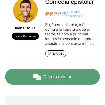
Comèdia epistolar
Opinión
verificada
El gènere epistolar, més
Iván F. Mula
comú a la literatura que al
teatre, té com a principal
Teatre Barcelona
interès la sensació de poder
assistir a la conversa íntima
entre dues persones que
expressen els seus
08/12/2013
sentiments per escrit de
forma més o menys
clandestina. No obstant,
damunt d’escena, aquest
format (cada vegada més
Deja tu opinión
desfasat) corre el risc de
resultar massa feixuc i difícil
de dinamitzar.
Estimat
mentider
, escrita per
Jerome Kilty
l’any 1964,
recull la correspondència