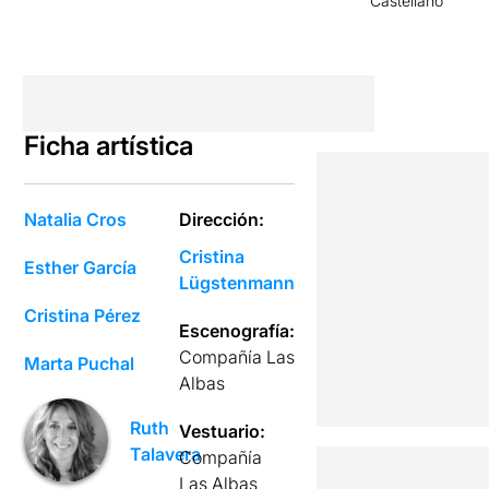
Castellano
Ficha artística
Natalia Cros
Dirección:
Cristina
Esther García
Lügstenmann
Cristina Pérez
Escenografía:
Compañía Las
Marta Puchal
Albas
Ruth
Vestuario:
Talavera
Compañía
Las Albas