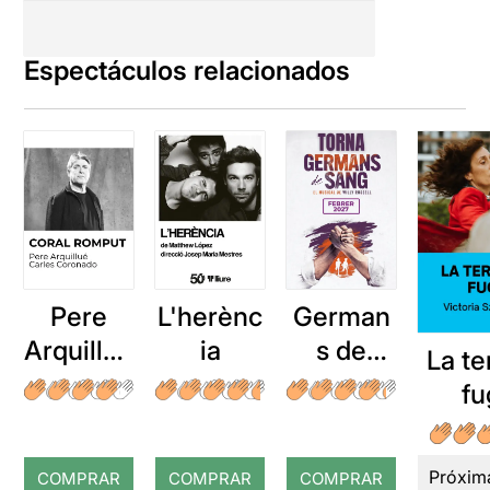
Espectáculos relacionados
Pere
L'herènc
German
Arquillué
ia
s de
La te
: Coral
sang
fu
romput
Próxim
COMPRAR
COMPRAR
COMPRAR