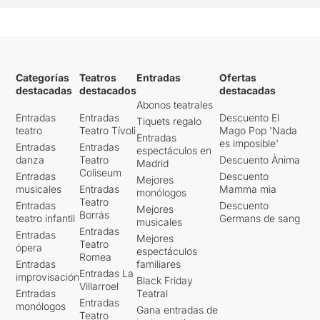
Categorías
Teatros
Entradas
Ofertas
destacadas
destacados
destacadas
Abonos teatrales
Entradas
Entradas
Descuento El
Tiquets regalo
teatro
Teatro Tívoli
Mago Pop 'Nada
Entradas
es imposible'
Entradas
Entradas
espectáculos en
danza
Teatro
Descuento Ànima
Madrid
Coliseum
Entradas
Descuento
Mejores
musicales
Entradas
Mamma mia
monólogos
Teatro
Entradas
Descuento
Mejores
Borrás
teatro infantil
Germans de sang
musicales
Entradas
Entradas
Mejores
Teatro
ópera
espectáculos
Romea
Entradas
familiares
Entradas La
improvisación
Black Friday
Villarroel
Entradas
Teatral
Entradas
monólogos
Gana entradas de
Teatro