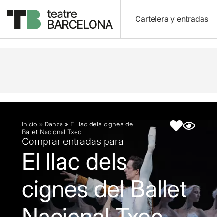
Cartelera y entradas
Descripción
Ficha artística
Fotos y vídeos
Inicio
»
Danza
»
El llac dels cignes del
Ballet Nacional Txec
Comprar entradas para
El llac dels
cignes del Ballet
Nacional Txec