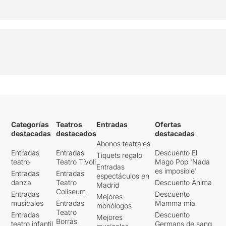
Categorías
Teatros
Entradas
Ofertas
destacadas
destacados
destacadas
Abonos teatrales
Entradas
Entradas
Descuento El
Tiquets regalo
teatro
Teatro Tívoli
Mago Pop 'Nada
Entradas
es imposible'
Entradas
Entradas
espectáculos en
danza
Teatro
Descuento Ànima
Madrid
Coliseum
Entradas
Descuento
Mejores
musicales
Entradas
Mamma mia
monólogos
Teatro
Entradas
Descuento
Mejores
Borrás
teatro infantil
Germans de sang