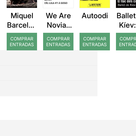
Miquel
We Are
Autoodi
Balle
Barcelon
Novias
Kíev:
a: Rojos
(WAN):
llac d
COMPRAR
COMPRAR
COMPRAR
COMP
À GOGO
cign
ENTRADAS
ENTRADAS
ENTRADAS
ENTRA