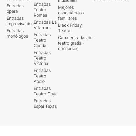
musicales
Entradas
Entradas
Mejores
Teatro
ópera
espectáculos
Romea
Entradas
familiares
Entradas La
improvisación
Black Friday
Villarroel
Entradas
Teatral
Entradas
monólogos
Gana entradas de
Teatro
teatro gratis -
Condal
concursos
Entradas
Teatro
Victòria
Entradas
Teatro
Apolo
Entradas
Teatro Goya
Entradas
Espai Texas