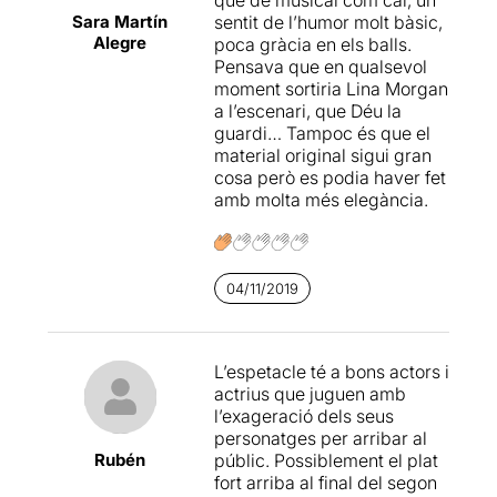
que de musical com cal, un
Sara Martín
sentit de l’humor molt bàsic,
Alegre
poca gràcia en els balls.
Pensava que en qualsevol
moment sortiria Lina Morgan
a l’escenari, que Déu la
guardi… Tampoc és que el
material original sigui gran
cosa però es podia haver fet
amb molta més elegància.
04/11/2019
L’espetacle té a bons actors i
actrius que juguen amb
l’exageració dels seus
personatges per arribar al
Rubén
públic. Possiblement el plat
fort arriba al final del segon