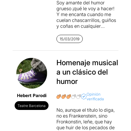
Soy amante del humor
grueso ¡qué le voy a hacer!
Y me encanta cuando me
cuelan chascarrillos, guiños
y coñas en cualquier
situación, así que
El
Jovencito Frankenstein
es
15/03/2019
sin duda alguna mi
espectáculo. Mezclar el
humor de
Mel Brooks
con el
de
Homenaje musical
Esteve Ferrer
es como
fabricar un cóctel molotov,
a un clásico del
cuando menos te lo esperas
¡Zas! Te lanzan un bombazo
humor
en forma de gag que te hace
estallar en carcajadas.
Opinión
Hebert Parodi
verificada
Reconozco que pocas veces
Teatre Barcelona
he estado tan relajado en
No, aunque el título lo diga,
una butaca como viendo
no es Frankenstein, sino
este espectáculo donde
Fronkonstin, leñe, que hay
todo funciona como un reloj.
que huir de los pecados de