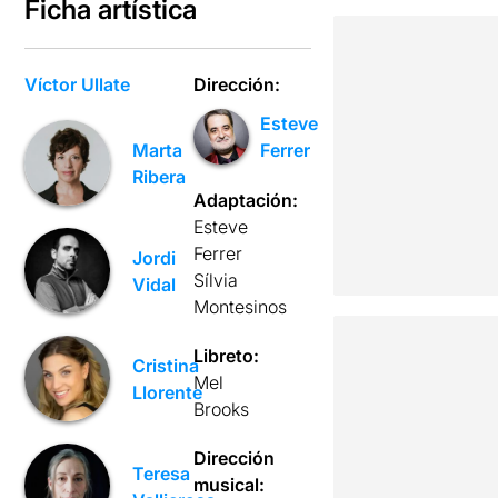
Ficha artística
Víctor Ullate
Dirección:
Esteve
Marta
Ferrer
Ribera
Adaptación:
Esteve
Ferrer
Jordi
Sílvia
Vidal
Montesinos
Libreto:
Cristina
Mel
Llorente
Brooks
Dirección
Teresa
musical: