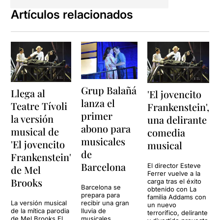
Artículos relacionados
Grup Balañá
Llega al
'El jovencito
lanza el
Teatre Tívoli
Frankenstein',
primer
la versión
una delirante
abono para
musical de
comedia
musicales
'El jovencito
musical
de
Frankenstein'
Barcelona
El director Esteve
de Mel
Ferrer vuelve a la
Brooks
carga tras el éxito
Barcelona se
obtenido con La
prepara para
familia Addams con
La versión musical
recibir una gran
un nuevo
de la mítica parodia
lluvia de
terrorífico, delirante
de Mel Brooks El
musicales