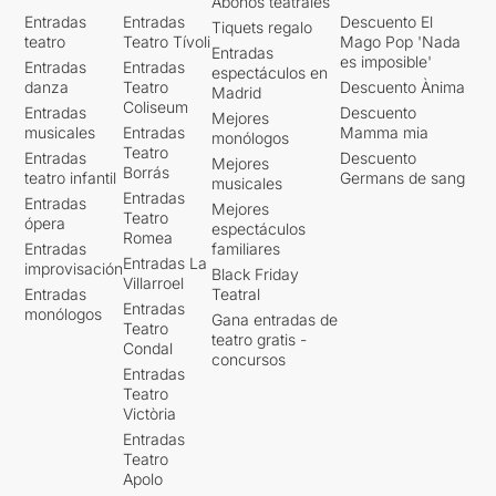
Abonos teatrales
Entradas
Entradas
Descuento El
Tiquets regalo
teatro
Teatro Tívoli
Mago Pop 'Nada
Entradas
es imposible'
Entradas
Entradas
espectáculos en
danza
Teatro
Descuento Ànima
Madrid
Coliseum
Entradas
Descuento
Mejores
musicales
Entradas
Mamma mia
monólogos
Teatro
Entradas
Descuento
Mejores
Borrás
teatro infantil
Germans de sang
musicales
Entradas
Entradas
Mejores
Teatro
ópera
espectáculos
Romea
Entradas
familiares
Entradas La
improvisación
Black Friday
Villarroel
Entradas
Teatral
Entradas
monólogos
Gana entradas de
Teatro
teatro gratis -
Condal
concursos
Entradas
Teatro
Victòria
Entradas
Teatro
Apolo