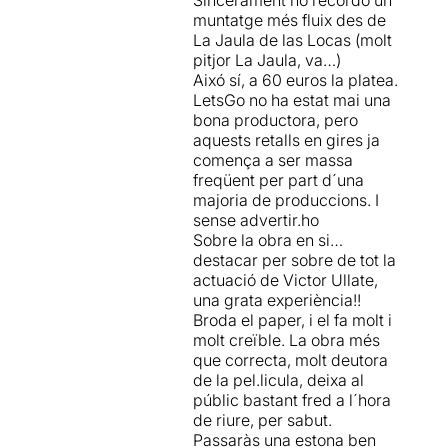
Sincerament no recordo un
muntatge més fluix des de
La Jaula de las Locas (molt
pitjor La Jaula, va…)
Aixó sí, a 60 euros la platea.
LetsGo no ha estat mai una
bona productora, pero
aquests retalls en gires ja
comença a ser massa
freqüent per part d´una
majoria de produccions. I
sense advertir.ho
Sobre la obra en si…
destacar per sobre de tot la
actuació de Victor Ullate,
una grata experiència!!
Broda el paper, i el fa molt i
molt creïble. La obra més
que correcta, molt deutora
de la pel.licula, deixa al
públic bastant fred a l´hora
de riure, per sabut.
Passaràs una estona ben