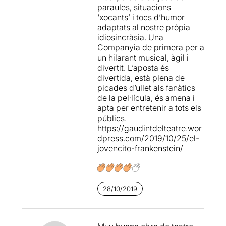
paraules, situacions
‘xocants’ i tocs d’humor
adaptats al nostre pròpia
idiosincràsia. Una
Companyia de primera per a
un hilarant musical, àgil i
divertit. L’aposta és
divertida, està plena de
picades d’ullet als fanàtics
de la pel·lícula, és amena i
apta per entretenir a tots els
públics.
https://gaudintdelteatre.wor
dpress.com/2019/10/25/el-
jovencito-frankenstein/
28/10/2019