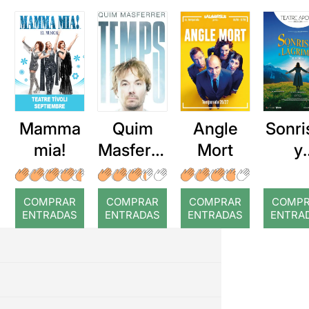
Mamma
Quim
Angle
Sonri
mia!
Masferre
Mort
y
r: Temps
lágri
COMPRAR
COMPRAR
COMPRAR
COMP
ENTRADAS
ENTRADAS
ENTRADAS
ENTRA