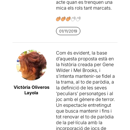
acte quan es trenquen una
mica els rols tant marcats.
01/11/2019
Com és evident, la base
d’aquesta proposta està en
la història creada per Gene
Wilder i Mel Brooks, i
s’intenta mantenir-se fidel a
la trama, al to de paròdia, a
Victòria Oliveros
la definició de les seves
Layola
‘peculiars’ personatges i al
joc amb el gènere de terror.
Un espectacle entretingut
que busca mantenir i fins i
tot renovar el to de paròdia
de la pel·lícula amb la
incorporació de jocs de