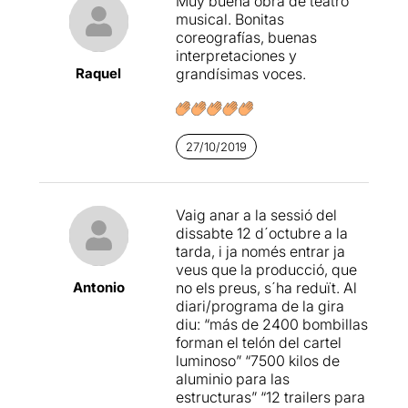
Muy buena obra de teatro
musical. Bonitas
coreografías, buenas
interpretaciones y
Raquel
grandísimas voces.
27/10/2019
Vaig anar a la sessió del
dissabte 12 d´octubre a la
tarda, i ja només entrar ja
veus que la producció, que
Antonio
no els preus, s´ha reduït. Al
diari/programa de la gira
diu: “más de 2400 bombillas
forman el telón del cartel
luminoso” “7500 kilos de
aluminio para las
estructuras” “12 trailers para