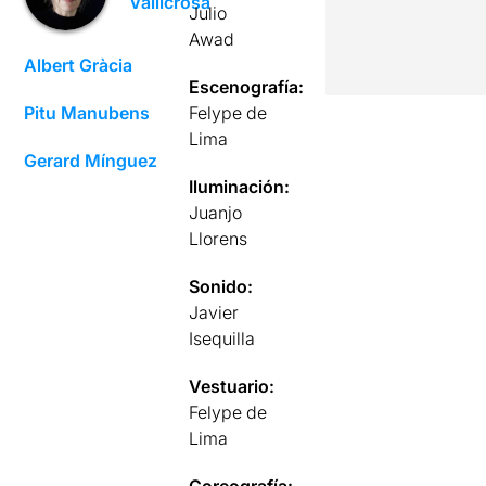
Vallicrosa
Julio
Awad
Albert Gràcia
Escenografía:
Pitu Manubens
Felype de
Lima
Gerard Mínguez
Iluminación:
Juanjo
Llorens
Sonido:
Javier
Isequilla
Vestuario:
Felype de
Lima